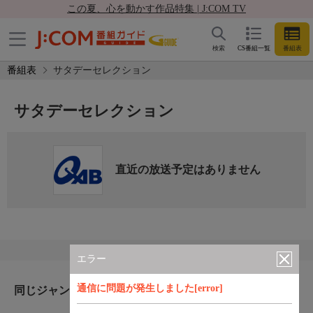
この夏、心を動かす作品特集 | J:COM TV
検索
CS番組一覧
番組表
番組表
サタデーセレクション
サタデーセレクション
直近の放送予定はありません
エラー
通信に問題が発生しました[error]
同じジャンルのおすすめ番組