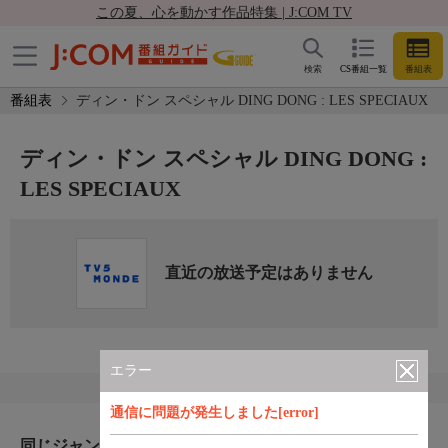
この夏、心を動かす作品特集 | J:COM TV
検索
CS番組一覧
番組表
番組表
ディン・ドン スペシャル DING DONG : LES SPECIAUX
ディン・ドン スペシャル DING DONG :
LES SPECIAUX
直近の放送予定はありません
エラー
通信に問題が発生しました[error]
同じジャンルのおすすめ番組