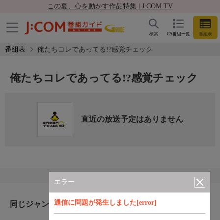
この夏、心を動かす作品特集 | J:COM TV
検索
CS番組一覧
番組表
番組表
俺たちコレであってる!?感覚チェック
俺たちコレであってる!?感覚チェック
直近の放送予定はありません
エラー
通信に問題が発生しました[error]
同じジャンルのおすすめ番組