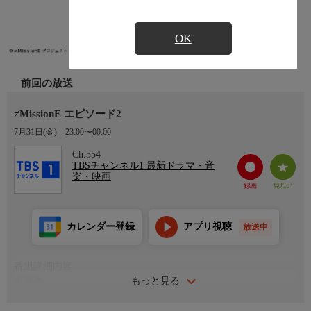
OK
前回の放送
≠MissionE エピソード2
7月31日(金)
23:00〜00:00
Ch.554
TBSチャンネル1 最新ドラマ・音
楽・映画
カレンダー登録
アプリ視聴
放送中
番組詳細内容
もっと見る
出演者
【≠ME】落合希来里、櫻井もも、永田詩央里、本田珠由記