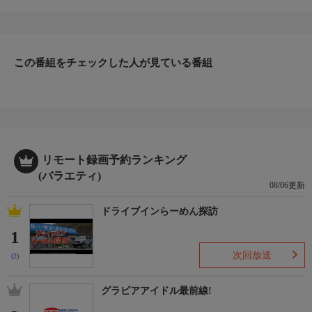
番組内容
≠MEがアイドル力と結束力が試されるミッションに挑む、密室型
ゲームバラエティ。今回の挑戦者は、落合希来里・櫻井もも・永
田詩央里・本田珠由記の4人。例によって謎の部屋には、射的や
ボールすくい、半被を着た仮面の男など、用途不明だが夏祭りを
この番組をチェックした人が見ている番組
思わせる光景が…。4人は随一の結束力を武器に、ミッションク
リアを成し遂げることができるか！？
リモート録画予約ランキング
(バラエティ)
08/06更新
ドライブインらーめん探訪
1
次回放送
(2)
グラビアアイドル最前線!