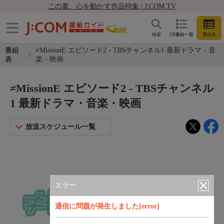
この夏、心を動かす作品特集 | J:COM TV
検索
CS番組一覧
番組表
番組
≠MissionE エピソード2 - TBSチャンネル1 最新ドラマ・音
表
楽・映画
≠MissionE エピソード2 - TBSチャンネル
1 最新ドラマ・音楽・映画
放送スケジュール一覧
エラー
通信に問題が発生しました[error]