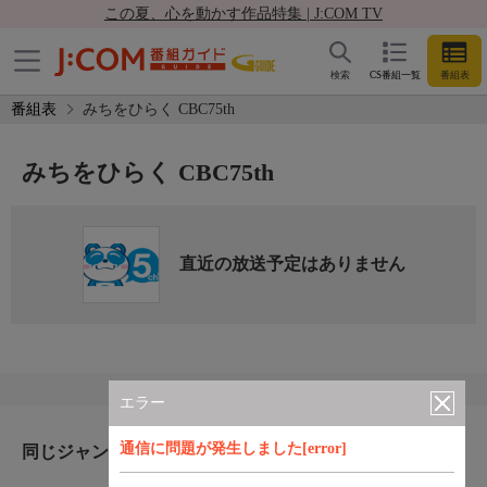
この夏、心を動かす作品特集 | J:COM TV
検索
CS番組一覧
番組表
番組表
みちをひらく CBC75th
みちをひらく CBC75th
直近の放送予定はありません
エラー
通信に問題が発生しました[error]
同じジャンルのおすすめ番組