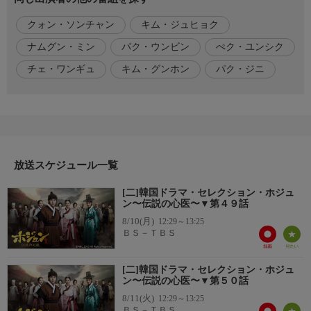
ジュンが捕まったと知った恭嬪は王に彼の赦免を嘆願する。内医
クォン・ソンチャン
キム・ジュヒョク
院では「重罪を下せ」というチョン・ソンピルらと、「才能が惜
しい」というソン大監らが意見を闘わせていた。そこに「功労を
ナムグン・ミン
パク・ウンビン
ぺク・ユンシク
認め赦免する」との王命が下る。だが、重臣たちの抗議で王命は
チェ・ワンギュ
キム・グンホン
パク・ジニ
取り下げられてしまう。やがて審問が始まり、ジュンは両班の娘
との結婚を責められる。
脚本
チェ・ワンギュ
放送スケジュール一覧
監督・演出
キム・グンホン、クォン・ソンチャン
[二]韓国ドラマ・セレクション・ホジュ
ン〜伝説の心医〜▼第４９話
制作
8/10(月)
12:29～13:25
2013年韓国
ＢＳ－ＴＢＳ
MBC
[二]韓国ドラマ・セレクション・ホジュ
ン〜伝説の心医〜▼第５０話
8/11(火)
12:29～13:25
ＢＳ－ＴＢＳ