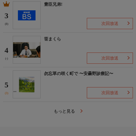
豊臣兄弟!
3
次回放送
(8)
笹まくら
4
次回放送
(-)
勿忘草の咲く町で 〜安曇野診療記〜
5
次回放送
(3)
もっと見る