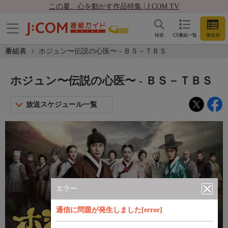
この夏、心を動かす作品特集 | J:COM TV
検索
CS番組一覧
番組表
番組表
ホジュン〜伝説の心医〜 - ＢＳ－ＴＢＳ
ホジュン〜伝説の心医〜 - ＢＳ－ＴＢＳ
放送スケジュール一覧
エラー
通信に問題が発生しました[error]