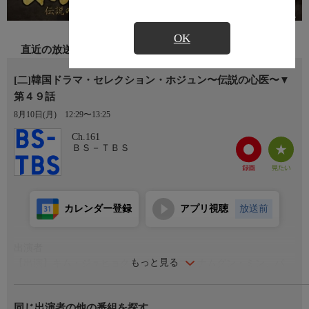
OK
直近の放送
[二]韓国ドラマ・セレクション・ホジュン〜伝説の心医〜▼
第４９話
8月10日(月)
12:29〜13:25
Ch.161
ＢＳ－ＴＢＳ
カレンダー登録
アプリ視聴
放送前
出演者
もっと見る
【出演】キム・ジュヒョク、パク・ジニ、ナムグン・ミン、パ
ク・ウンビン、ぺク・ユンシクほか
同じ出演者の他の番組を探す
番組内容