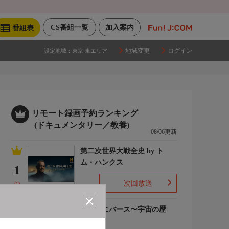
CS番組一覧
加入案内
番組表
地域変更
ログイン
設定地域：
東京 東エリア
リモート録画予約ランキング
(ドキュメンタリー／教養)
08/06更新
第二次世界大戦全史 by ト
ム・ハンクス
1
次回放送
(1)
ザ・ユニバース〜宇宙の歴
史〜S6
2