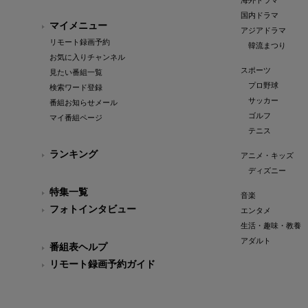
海外ドラマ
国内ドラマ
マイメニュー
アジアドラマ
リモート録画予約
韓流まつり
お気に入りチャンネル
スポーツ
見たい番組一覧
プロ野球
検索ワード登録
サッカー
番組お知らせメール
ゴルフ
マイ番組ページ
テニス
ランキング
アニメ・キッズ
ディズニー
特集一覧
音楽
フォトインタビュー
エンタメ
生活・趣味・教養
アダルト
番組表ヘルプ
リモート録画予約ガイド