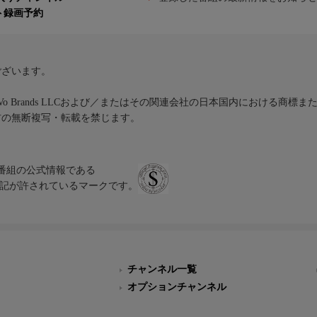
ト録画予約
ございます。
iVo Brands LLCおよび／またはその関連会社の日本国内における商標
材の無断複写・転載を禁じます。
、テレビ番組の公式情報である
スにのみ表記が許されているマークです。
チャンネル一覧
オプションチャンネル