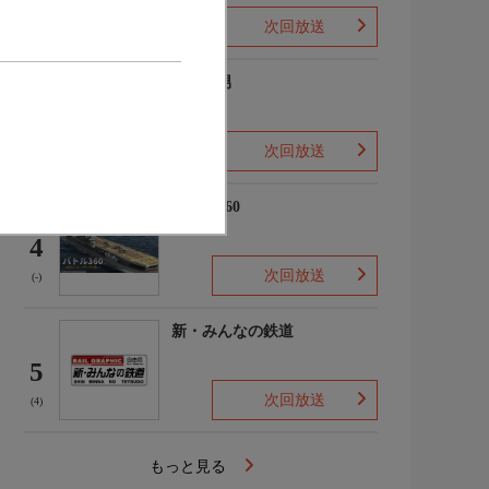
次回放送
(2)
ザ・森男
3
次回放送
(-)
バトル360
4
次回放送
(-)
新・みんなの鉄道
5
次回放送
(4)
もっと見る