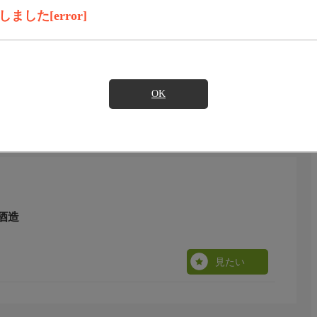
見たい
した[error]
関わる人々の想いに触れます。さらに地元の食材や料理も
す
OK
酒造
見たい