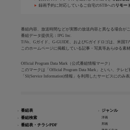
録画予約に対応しているご自宅のSTBへの
リモー
番組内容、放送時間などが実際の放送内容と異なる場合が
番組データ提供元：IPG Inc.
TiVo、Gガイド、G-GUIDE、およびGガイドロゴは、米国T
このホームページに掲載している記事・写真等あらゆる素
Official Program Data Mark（公式番組情報マーク）
このマークは「Official Program Data Mark」といい
「SI(Service Information)情報」を利用したサービ
番組表
ジャンル
番組検索
洋画
邦画
番組表・チラシPDF