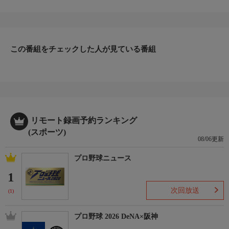
開催日：2023年12月7-10日(現地)
会場：北京国家体育館、中国
2023年に行われたISUグランプリファイナルの模様をハイライト
この番組をチェックした人が見ている番組
でお届け。
記憶に残る名勝負を振り返る！
氷上の華麗なる戦いをお見逃しなく。
【フィギュアスケートHP】https://www.jsports.co.jp/skate/
リモート録画予約ランキング
(スポーツ)
08/06更新
プロ野球ニュース
1
次回放送
(1)
プロ野球 2026 DeNA×阪神