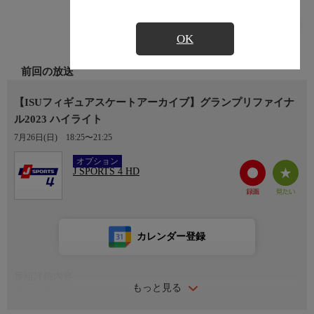
OK
前回の放送
【ISUフィギュアスケートアーカイブ】グランプリファイナ
ル2023 ハイライト
7月26日(日)
18:25〜21:25
Ch.408
オプション
J SPORTS 4 HD
カレンダー登録
番組詳細内容
もっと見る
番組内容
ナレーション：石井てる美