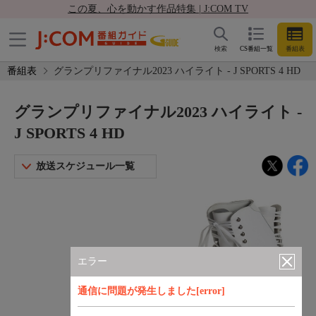
この夏、心を動かす作品特集 | J:COM TV
検索
CS番組一覧
番組表
番組表
グランプリファイナル2023 ハイライト - J SPORTS 4 HD
グランプリファイナル2023 ハイライト -
J SPORTS 4 HD
放送スケジュール一覧
エラー
通信に問題が発生しました[error]