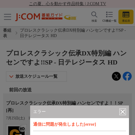
この夏、心を動かす作品特集 | J:COM TV
検索
CS番組一覧
番組表
番組
プロレスクラシック伝承DX特別編 ハンセンですよ!!SP -
表
日テレジータス HD
プロレスクラシック伝承DX特別編 ハン
センですよ!!SP - 日テレジータス HD
放送スケジュール一覧
前回の放送
プロレスクラシック伝承DX特別編 ハンセンですよ！！SP
[再]
エラー
7月25日(土)
17:00〜19:00
通信に問題が発生しました[error]
Ch.404
日テレジータス HD