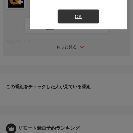
OK
カレンダー登録
番組詳細内容
もっと見る
番組内容
必殺のウエスタンラリアットを武器に日本プロレス史に数々の名
勝負を残してきたハンセン。
そのハンセンのライバルといえるのが、ジャパニーズレジェンド
レスラーの小橋建太。
若手時代から誰よりもハンセンのウエスタンラリアットを受け続
この番組をチェックした人が見ている番組
けることで、
いつの日かラリアットを自身の必殺技としてしまったのが小橋。
そんな関係の両者が、数えきれない戦いを振り返る。
リモート録画予約ランキング