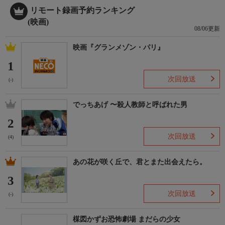
リモート録画予約ランキング
(映画)
08/06更新
映画『グランメゾン・パリ』
1
次回放送
(-)
でっちあげ 〜殺人教師と呼ばれた男
2
次回放送
(4)
あの花が咲く丘で、君とまた出会えたら。
3
次回放送
(-)
楳図かずお恐怖劇場 まだらの少女