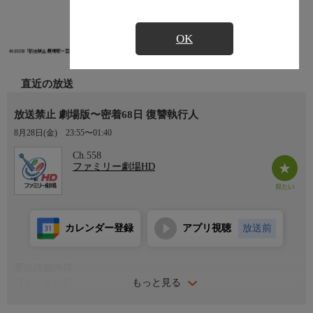
OK
直近の放送
放送禁止 劇場版〜密着68日 復讐執行人
8月28日(金)
23:55〜01:40
Ch.558
ファミリー劇場HD
カレンダー登録
アプリ視聴
放送前
番組詳細内容
もっと見る
【あらすじ】
料金を払えば復讐を代行してくれる復讐専門の闇サイト「シエ