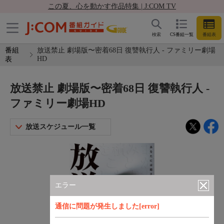
この夏、心を動かす作品特集 | J:COM TV
検索
CS番組一覧
番組表
番組
放送禁止 劇場版〜密着68日 復讐執行人 - ファミリー劇場
HD
表
放送禁止 劇場版〜密着68日 復讐執行人 -
ファミリー劇場HD
放送スケジュール一覧
エラー
通信に問題が発生しました[error]