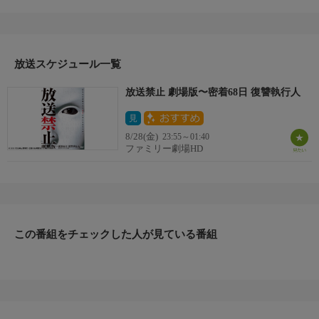
ロ」。その管理者である仮面の女「七川ノラム」を追っていた取
材スタッフは彼女に接触を試みたところ、彼女の提案でシエロの
密着取材を行うことに。標的は結婚詐欺のホステス、医療ミスを
起こした医師、スクープを狙う映像ジャーナリスト。スタッフは
その過程でノラムの正体をつかみかけるが・・・。
放送スケジュール一覧
【スタッフ】
放送禁止 劇場版〜密着68日 復讐執行人
【企画・脚本・監督】：長江俊和
【キャスト】
見
-
8/28(金)
23:55～01:40
【サブタイトル】
ファミリー劇場HD
-
【放送・製作】
2008年公開作品
【話数】
-
この番組をチェックした人が見ている番組
【視聴制限】
-