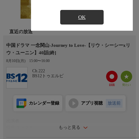
OK
直近の放送
中国ドラマ 一念関山-Journey to Love-【リウ・シーシーxリ
ウ・ユーニン】40話[終]
8月10日(月)
15:00〜16:00
Ch.222
BS12トゥエルビ
カレンダー登録
アプリ視聴
放送前
出演者
もっと見る
役名:キャスト
任如意(レン・ルーイー):リウ・シーシー(劉詩詩)