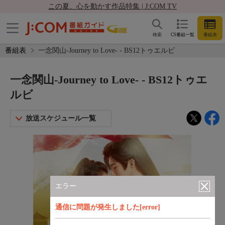
この夏、心を動かす作品特集 | J:COM TV
検索
CS番組一覧
番組表
番組表
一念関山-Journey to Love- - BS12トゥエルビ
一念関山-Journey to Love- - BS12トゥエ
ルビ
放送スケジュール一覧
エラー
通信に問題が発生しました[error]