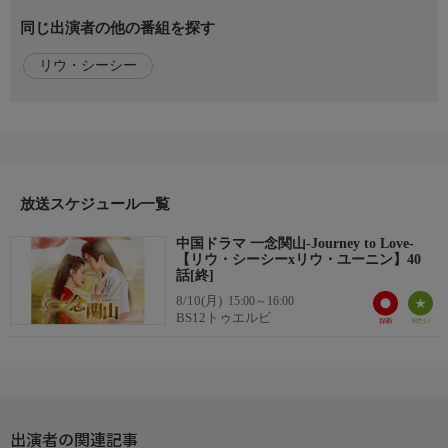
寧遠舟(ニン・ユエンジョウ):リウ・ユーニン(劉宇寧)
同じ出演者の他の番組を探す
于十三(ユー・シーサン):ファン・イールン(方逸倫)
楊盈(ヤン・イン):ハー・ランドウ(何藍逗)
リウ・シーシー
初月(チュー・ユエ)チェン・ハオユー(陳昊宇)
番組内容
第40話「最強の刺客」
北磐の攻撃により、多くの兵士たちが負傷する。楊盈は兵士の手
当てをし、初月は死傷者たちの中に、于十三の姿を捜していた。
放送スケジュール一覧
寧遠舟は舞う雪の中に、笑い合う銭昭、孫朗、元禄、于十三の姿
を見る。目を潤ませる寧遠舟に、"私は死なない"と約束する任如
中国ドラマ 一念関山-Journey to Love-
意。だが、戦況は北磐優勢であり、任如意は自らの作戦を遂行し
【リウ・シーシーxリウ・ユーニン】40
ようとする。
話[終]
8/10(月)
15:00～16:00
音声
BS12トゥエルビ
中国語・日本語字幕
おしらせ
■話題のアジアドラマを見逃さない!
詳しい作品情報や今後のラインナップは「BS12 アジドラ」で検
出演者の関連記事
索!