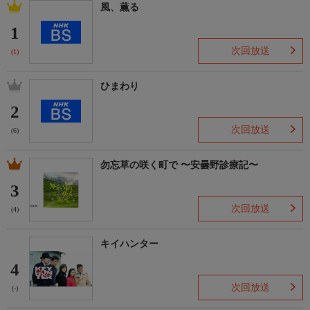
風、薫る
1
次回放送
(1)
ひまわり
2
次回放送
(6)
勿忘草の咲く町で 〜安曇野診療記〜
3
次回放送
(4)
キイハンター
4
次回放送
(-)