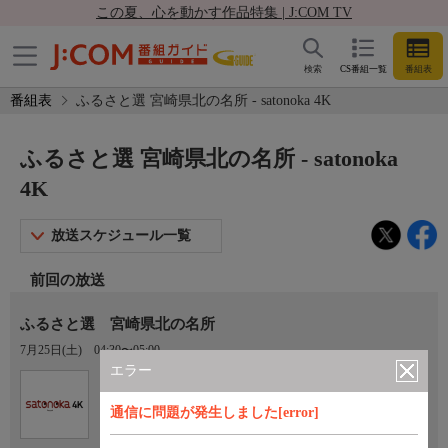
この夏、心を動かす作品特集 | J:COM TV
検索
CS番組一覧
番組表
番組表
ふるさと選 宮崎県北の名所 - satonoka 4K
ふるさと選 宮崎県北の名所 - satonoka
4K
放送スケジュール一覧
前回の放送
ふるさと選 宮崎県北の名所
7月25日(土)
04:30〜05:00
エラー
Ch.420
satonoka 4K
通信に問題が発生しました[error]