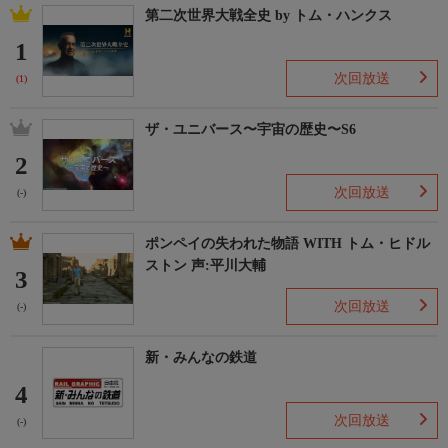
第二次世界大戦全史 by トム・ハンクス
1
次回放送
(1)
ザ・ユニバース〜宇宙の歴史〜S6
2
次回放送
(-)
ポンペイの失われた物語 WITH トム・ヒドル
ストン 声:平川大輔
3
次回放送
(-)
新・みんなの鉄道
4
次回放送
(-)