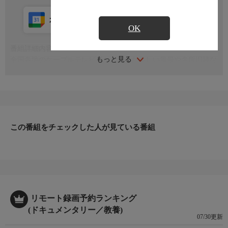
カレンダー登録
アプリ視聴
放送中
OK
番組詳細内容
もっと見る
全国各地のケーブルテレビ局から届いた美しい風景や名所旧跡な
どの映像を、心地よい自然の音やBGMにのせてお届けします
この番組をチェックした人が見ている番組
リモート録画予約ランキング
(ドキュメンタリー／教養)
07/30更新