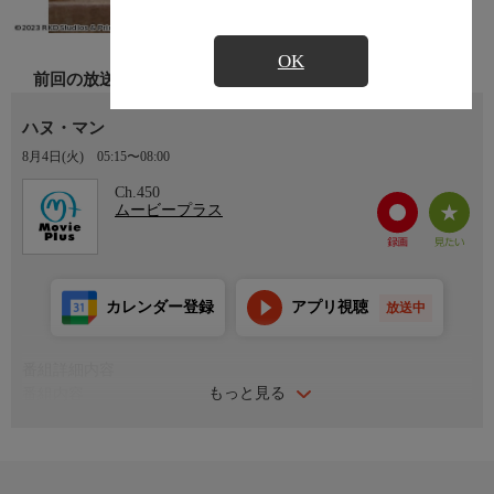
OK
前回の放送
ハヌ・マン
8月4日(火)
05:15〜08:00
Ch.450
ムービープラス
カレンダー登録
アプリ視聴
放送中
番組詳細内容
もっと見る
番組内容
インド山奥の小さな村に住むハヌマントゥは、強気な姉の陰に隠
れてばかりの軟弱な青年。ある日、幼馴染のミーナークシを助け
ようとして海に落ちた彼は、そこで不思議な力を持つ石を見つけ
る。その石はある条件下で、ハヌマントゥを無敵のスーパーヒー