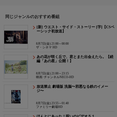
同じジャンルのおすすめ番組
[新] ウエスト・サイド・ストーリー [字]【CSベ
ーシック初放送】
8月7日(金) 21:00～00:00
ザ・シネマ HD
あの花が咲く丘で、君とまた出会えたら。【続
編「あの星」公開！】
8月7日(金) 21:00～23:15
映画･チャンネルNECO-HD
放送禁止 劇場版 洗脳〜邪悪なる鉄のイメー
ジ〜
8月7日(金) 23:55～01:40
ファミリー劇場HD
ほんとにあった！呪いのビデオ５１