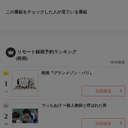
ローに変えることがわかり・・・。(2023年：インド)
監督・脚本
この番組をチェックした人が見ている番組
プラシャーント・ヴァルマ
出演者
テージャ・サッジャー／ヴァナイ・ラーイ／アムリタ・アイヤル
リモート録画予約ランキング
(映画)
08/06更新
映画『グランメゾン・パリ』
1
次回放送
(-)
でっちあげ 〜殺人教師と呼ばれた男
2
次回放送
(4)