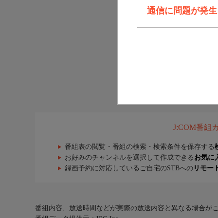
通信に問題が発生しま
J:COM番
番組表の閲覧・番組の検索・検索条件を保存する
お好みのチャンネルを選択して作成できる
お気に
録画予約に対応しているご自宅のSTBへの
リモー
番組内容、放送時間などが実際の放送内容と異なる場合が