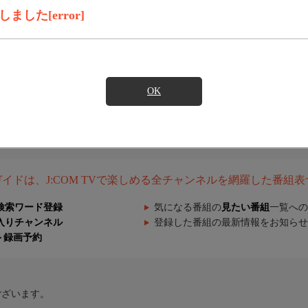
した[error]
OK
組ガイドは、J:COM TVで楽しめる全チャンネルを網羅した番組
検索ワード登録
気になる番組の
見たい番組
一覧への
入りチャンネル
登録した番組の最新情報をお知らせ
ト録画予約
ございます。