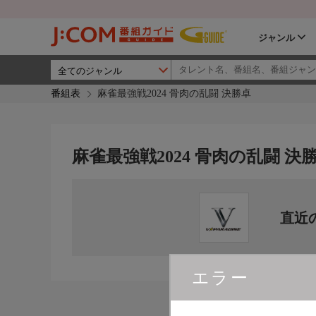
ジャンル
番組表
麻雀最強戦2024 骨肉の乱闘 決勝卓
麻雀最強戦2024 骨肉の乱闘 決
直近
エラー