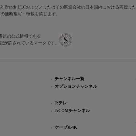
iVo Brands LLCおよび／またはその関連会社の日本国内における商標
材の無断複写・転載を禁じます。
、テレビ番組の公式情報である
スにのみ表記が許されているマークです。
チャンネル一覧
オプションチャンネル
J:テレ
J:COMチャンネル
ケーブル4K