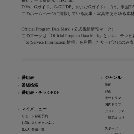
番組データ提供元：IPG Inc.
TiVo、Gガイド、G-GUIDE、およびGガイドロゴは、米国T
このホームページに掲載している記事・写真等あらゆる素
Official Program Data Mark（公式番組情報マーク）
このマークは「Official Program Data Mark」といい
「SI(Service Information)情報」を利用したサービ
番組表
ジャンル
番組検索
洋画
邦画
番組表・チラシPDF
海外ドラマ
国内ドラマ
マイメニュー
アジアドラマ
リモート録画予約
韓流まつり
お気に入りチャンネル
スポーツ
見たい番組一覧