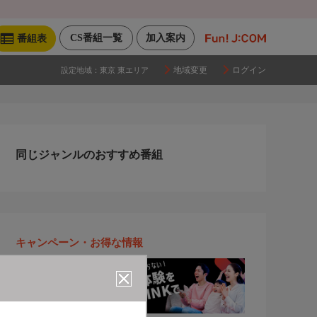
CS番組一覧
加入案内
番組表
地域変更
ログイン
設定地域：
東京 東エリア
同じジャンルのおすすめ番組
キャンペーン・お得な情報