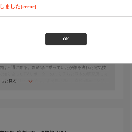
した[error]
・スポーツ・音楽
見たい
OK
信は不通に陥る。新幹線に乗っていたが難を逃れた電気技
で知り合ったTVリポーターのまり子らと厚木の研究所に向
”と名付けられた雲はおよそ厚さ2km、直径50kmに及び、
もっと見る
を失った日本は未曾有のパニックに襲われるが……。