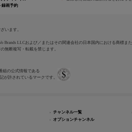
ト録画予約
ございます。
iVo Brands LLCおよび／またはその関連会社の日本国内における商標
材の無断複写・転載を禁じます。
、テレビ番組の公式情報である
スにのみ表記が許されているマークです。
チャンネル一覧
オプションチャンネル