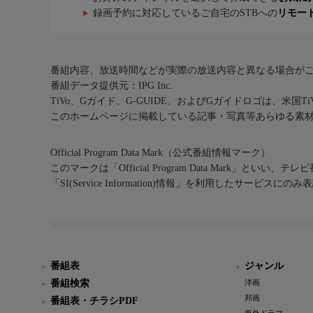
録画予約に対応しているご自宅のSTBへの
リモー
番組内容、放送時間などが実際の放送内容と異なる場合が
番組データ提供元：IPG Inc.
TiVo、Gガイド、G-GUIDE、およびGガイドロゴは、米国T
このホームページに掲載している記事・写真等あらゆる素
Official Program Data Mark（公式番組情報マーク）
このマークは「Official Program Data Mark」といい
「SI(Service Information)情報」を利用したサービ
番組表
ジャンル
番組検索
洋画
邦画
番組表・チラシPDF