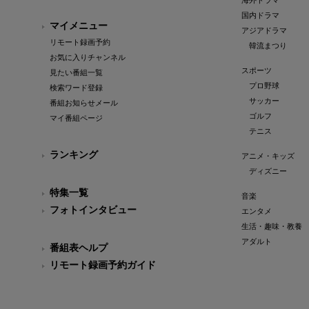
海外ドラマ
国内ドラマ
マイメニュー
アジアドラマ
リモート録画予約
韓流まつり
お気に入りチャンネル
スポーツ
見たい番組一覧
プロ野球
検索ワード登録
サッカー
番組お知らせメール
ゴルフ
マイ番組ページ
テニス
ランキング
アニメ・キッズ
ディズニー
特集一覧
音楽
フォトインタビュー
エンタメ
生活・趣味・教養
アダルト
番組表ヘルプ
リモート録画予約ガイド