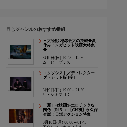
同じジャンルのおすすめ番組
三大怪獣 地球最大の決戦◆夏
休み！メガヒット映画大特集
◆
8月9日(日) 10:45～12:30
ムービープラス
エクソシスト／ディレクター
ズ・カット版 [字]
8月9日(日) 19:00～21:30
ザ・シネマ HD
［新］≪映画≫エロチックな
関係（R15+）【CH初】永久保
存版！日活アクション特集
8月10日(月) 00:00～01:45
アクションチャンネル