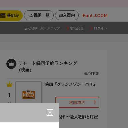
CS番組一覧
加入案内
番組表
地域変更
ログイン
設定地域：
東京 東エリア
リモート録画予約ランキング
(映画)
08/06更新
映画『グランメゾン・パリ』
1
次回放送
(-)
でっちあげ 〜殺人教師と呼ば
れた男
2