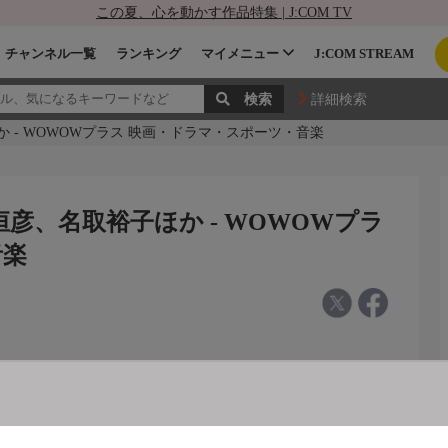
この夏、心を動かす作品特集 | J:COM TV
チャンネル一覧
ランキング
マイメニュー
J:COM STREAM
詳細検索
 - WOWOWプラス 映画・ドラマ・スポーツ・音楽
彦、名取裕子ほか - WOWOWプラ
音楽
ほか