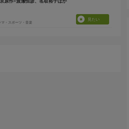
左京原作×渡瀬恒彦、名取裕子ほか
見たい
ラマ・スポーツ・音楽