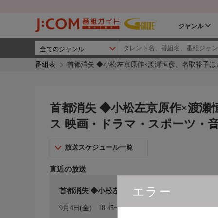
ジャンル
番組表
首都消失 ◆小松左京原作×渡瀬恒彦、名取裕子ほか
首都消失 ◆小松左京原作×渡瀬恒
ス 映画・ドラマ・スポーツ・
放送スケジュール一覧
直近の放送
エラー
首都消失 ◆小松左京原作×渡瀬恒彦、名取裕子
カレンダー登録
9月4日(金)
18:45〜21:00