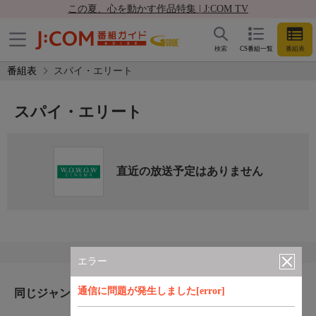
この夏、心を動かす作品特集 | J:COM TV
検索
CS番組一覧
番組表
番組表
スパイ・エリート
スパイ・エリート
直近の放送予定はありません
エラー
通信に問題が発生しました[error]
同じジャンルのおすすめ番組