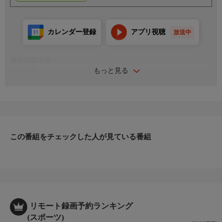
カレンダー登録
アプリ視聴
放送中
番組詳細内容
もっと見る
番組情報
バレーボール世界最高峰のリーグ「イタリア セリエA」から、日
本代表の絶対的エース・石川祐希が所属する、強豪ペルージャの
試合を再放送！
この番組をチェックした人が見ている番組
リモート録画予約ランキング
(スポーツ)