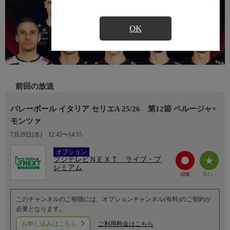
OK
前回の放送
バレーボール イタリア セリエA 25/26 第12節 ペルージャ×
モンツァ
7月29日(水)
12:45〜14:55
Ch.752
オプション
フジテレビＮＥＸＴ ライブ・プ
レミアム
このチャンネルのご視聴には、オプションチャンネル(有料)のご契約が
必要となります。
お申し込みはこちら
ご利用料金はこちら