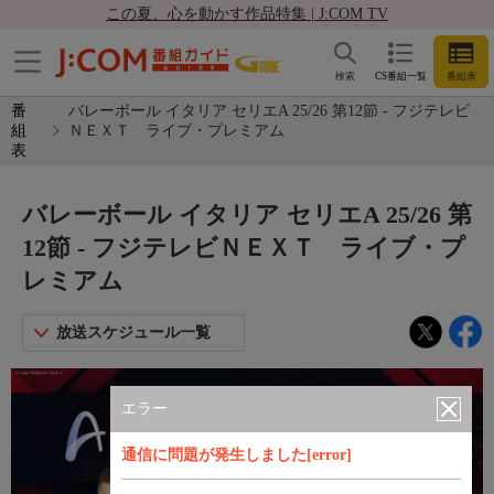
この夏、心を動かす作品特集 | J:COM TV
検索
CS番組一覧
番組表
番
バレーボール イタリア セリエA 25/26 第12節 - フジテレビ
組
ＮＥＸＴ ライブ・プレミアム
表
バレーボール イタリア セリエA 25/26 第
12節 - フジテレビＮＥＸＴ ライブ・プ
レミアム
放送スケジュール一覧
エラー
通信に問題が発生しました[error]