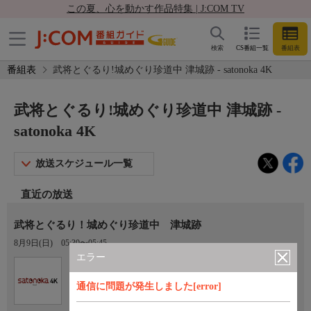
この夏、心を動かす作品特集 | J:COM TV
検索
CS番組一覧
番組表
番組表
武将とぐるり!城めぐり珍道中 津城跡 - satonoka 4K
武将とぐるり!城めぐり珍道中 津城跡 -
satonoka 4K
放送スケジュール一覧
直近の放送
武将とぐるり！城めぐり珍道中 津城跡
8月9日(日)
05:30〜05:45
エラー
Ch.420
satonoka 4K
通信に問題が発生しました[error]