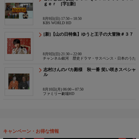
ｇｅｒ [字][新]
8月9日(日) 17:50～18:50
KBS WORLD HD
[新]【山の日特集】ゆうと王子の大冒険＃３７
8月9日(日) 21:30～22:00
チャンネル銀河 歴史ドラマ・サスペンス・日本のうた
志村けんのバカ殿様 秋一番 笑い咲きスペシャ
ル
8月10日(月) 06:00～07:50
ファミリー劇場HD
キャンペーン・お得な情報