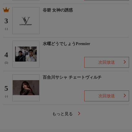
谷碧 女神の誘惑
3
(-)
水曜どうでしょうPremier
4
次回放送
(5)
百合川サシャ チェートヴィルチ
5
次回放送
(-)
もっと見る