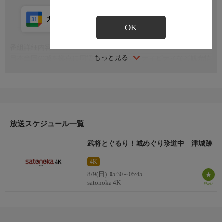
カレンダー登録
アプリ視聴
放送前
OK
番組詳細内容
もっと見る
日本全国の城を拠点に周辺のグルメやアクティビティなど観光情
報を発信する番組。今回は三重県津市の津城跡を紹介！
放送スケジュール一覧
武将とぐるり！城めぐり珍道中 津城跡
4K
8/9(日)
05:30～05:45
satonoka 4K