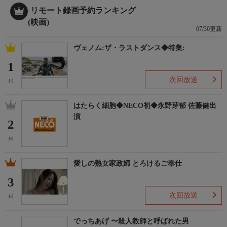
リモート録画予約ランキング
(映画)
07/30更新
ヴェノム:ザ・ラストダンス◆特集:
1
次回放送
(-)
はたらく細胞◆NECO初◆永野芽郁 佐藤健出
演
2
(-)
愛しの熟女家政婦 とろけるご奉仕
3
次回放送
(-)
でっちあげ 〜殺人教師と呼ばれた男