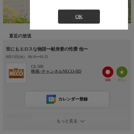
OK
直近の放送
世にもエロスな物語〜献身妻の性愛 他〜
8月11日(火)
00:10〜01:25
Ch.500
映画･チャンネルNECO-HD
カレンダー登録
番組詳細内容
もっと見る
番組内容
出演：碧しの 浅田結梨 尾上若葉