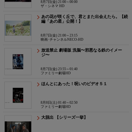
8月7日(金) 21:00～00:00
ザ・シネマ HD
あの花が咲く丘で、君とまた出会えたら。【続
編「あの星」公開！】
8月7日(金) 21:00～23:15
映画･チャンネルNECO-HD
放送禁止 劇場版 洗脳〜邪悪なる鉄のイメー
ジ〜
8月7日(金) 23:55～01:40
ファミリー劇場HD
ほんとにあった！呪いのビデオ５１
8月8日(土) 01:40～02:50
ファミリー劇場HD
大脱出 【シリーズ一挙】