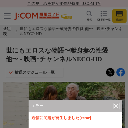
この夏、心を動かす作品特集 | J:COM TV
検索
CS番組一覧
番組表
番組
世にもエロスな物語〜献身妻の性愛 他〜 - 映画･チャンネ
表
ルNECO-HD
世にもエロスな物語〜献身妻の性愛
他〜 - 映画･チャンネルNECO-HD
放送スケジュール一覧
エラー
通信に問題が発生しました[error]