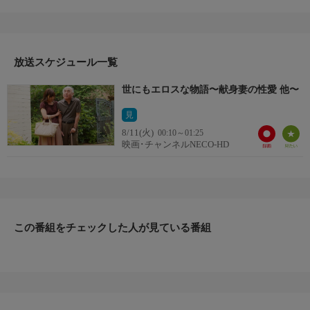
主婦の祥子は、義父の宗蔵を献身的に介護している。欲望のコン
トロールが出来なくなった宗蔵は、祥子への性欲を抑えきれなく
なっていた。辛い時期にお世話になったこともあり、祥子は宗蔵
を受け入れてしまう。（『献身妻の性愛』）
放送スケジュール一覧
世にもエロスな物語〜献身妻の性愛 他〜
見
8/11(火)
00:10～01:25
映画･チャンネルNECO-HD
この番組をチェックした人が見ている番組