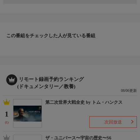
ロブ・クラフト率いる調査船ペトレル号のチームは、第二次世界
大戦で沈んだ歴史的な艦船を探し求めて海底探索に挑んでいる。
最先端の深海探査機や高性能カメラを駆使し、長い間海の底に眠
っていた艦船の姿を記録。チームの調査によって、約80年もの間
ほとんど人の目に触れることのなかった沈没船が姿を現す。調査
この番組をチェックした人が見ている番組
映像を元に、沈没船が当時どんな運命を辿ったのか、長い時を経
て専門家チームが謎の解明に挑む。
▼エピソード内容
調査船ペトレル号のチームは、アメリカの空母ホーネットの捜索
に乗り出す。真珠湾攻撃への報復として、ドーリットル空襲の爆
撃隊を送り出し、アメリカの反撃を象徴した空母だ。空母の時代
が幕を開けようとしていた頃だった。しかしそのわずか半年後、
リモート録画予約ランキング
南太平洋の戦局が激しさを増す中、ホーネットは日本艦がひしめ
(ドキュメンタリー／教養)
08/06更新
く「蜂の巣」のような海域へと入り込む。そして激戦の末にソロ
モン諸島沖でその短い生涯を閉じることになる。
第二次世界大戦全史 by トム・ハンクス
1
次回放送
(1)
ザ・ユニバース〜宇宙の歴史〜S6