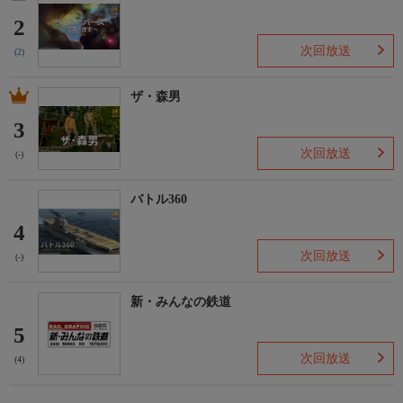
2
次回放送
(2)
ザ・森男
3
次回放送
(-)
バトル360
4
次回放送
(-)
新・みんなの鉄道
5
次回放送
(4)