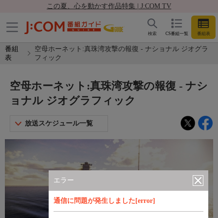
この夏、心を動かす作品特集 | J:COM TV
検索
CS番組一覧
番組表
番組
空母ホーネット:真珠湾攻撃の報復 - ナショナル ジオグラ
表
フィック
空母ホーネット:真珠湾攻撃の報復 - ナシ
ョナル ジオグラフィック
放送スケジュール一覧
エラー
通信に問題が発生しました[error]