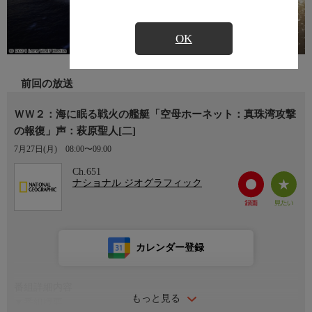
OK
前回の放送
ＷＷ２：海に眠る戦火の艦艇「空母ホーネット：真珠湾攻撃
の報復」声：萩原聖人[二]
7月27日(月)
08:00〜09:00
Ch.651
ナショナル ジオグラフィック
カレンダー登録
番組詳細内容
もっと見る
▼番組概要