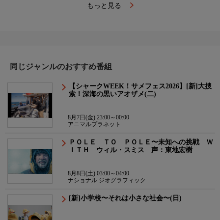
もっと見る
同じジャンルのおすすめ番組
【シャークWEEK！サメフェス2026】[新]大捜
索！深海の黒いアオザメ(二)
8月7日(金) 23:00～00:00
アニマルプラネット
ＰＯＬＥ ＴＯ ＰＯＬＥ〜未知への挑戦 Ｗ
ＩＴＨ ウィル・スミス 声：東地宏樹
8月8日(土) 03:00～04:00
ナショナル ジオグラフィック
[新]小学校〜それは小さな社会〜(日)