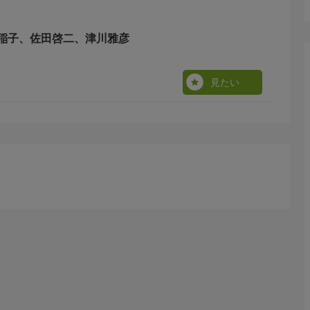
井太郎（津川）は、菊絵を支えようと奔走する。しかし、
激しく思慕した武中（佐田）の面影だった。
稲子、佐田啓二、津川雅彦
見たい