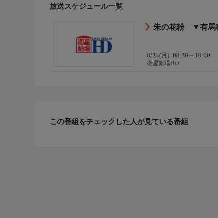
の菊夫を抱え家出を決心する。それを知った義弟の
放送スケジュール一覧
菊絵の心の支えは、かつて女学校時代の恩師であり
朱の花粉 ▼有馬
8/24(月)
08:30～10:00
衛星劇場HD
この番組をチェックした人が見ている番組