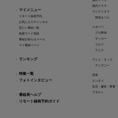
海外ドラマ
国内ドラマ
マイメニュー
アジアドラマ
リモート録画予約
韓流まつり
お気に入りチャンネル
スポーツ
見たい番組一覧
プロ野球
検索ワード登録
サッカー
番組お知らせメール
ゴルフ
マイ番組ページ
テニス
ランキング
アニメ・キッズ
ディズニー
特集一覧
音楽
フォトインタビュー
エンタメ
生活・趣味・教養
アダルト
番組表ヘルプ
リモート録画予約ガイド