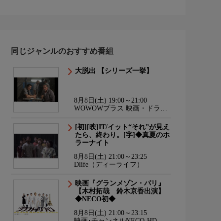
同じジャンルのおすすめ番組
大脱出 【シリーズ一挙】
8月8日(土) 19:00～21:00
WOWOWプラス 映画・ドラ
マ・スポーツ・音楽
[初][映]IT/イット“それ”が見え
たら、終わり。[字]◆真夏のホ
ラーナイト
8月8日(土) 21:00～23:25
Dlife（ディーライフ）
映画『グランメゾン・パリ』
【木村拓哉 鈴木京香出演】
◆NECO初◆
8月8日(土) 21:00～23:15
映画･チャンネルNECO-HD