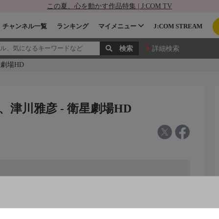
この夏、心を動かす作品特集 | J:COM TV
チャンネル一覧
ランキング
マイメニュー
J:COM STREAM
詳細検索
劇場HD
津川雅彦 - 衛星劇場HD