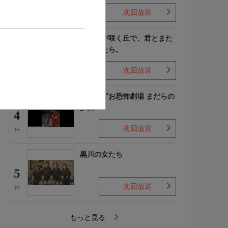
次回放送
(4)
あの花が咲く丘で、君とまた
出会えたら。
3
次回放送
(-)
楳図かずお恐怖劇場 まだらの
少女
4
次回放送
(-)
黒川の女たち
5
次回放送
(-)
もっと見る