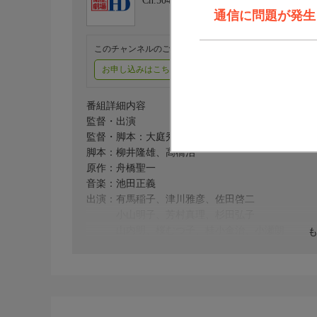
Ch.504
衛星劇場HD
通信に問題が発生しま
このチャンネルのご視聴には、オプションチャンネル(有料
お申し込みはこちら
ご利用料金はこちら
番組詳細内容
監督・出演
監督・脚本：大庭秀雄
脚本：柳井隆雄、高橋治
原作：舟橋聖一
音楽：池田正義
出演：有馬稲子、津川雅彦、佐田啓二
小山明子、芳村真理、杉田弘子
山内明、桜むつ子、桂小金治、小瀬朗
十朱久雄
番組内容
◆幻の蔵出し映画館◆
戦後間もない東京。もと憲兵将校だった浜名（山内
（杉田）を家に引き込み、妻の菊絵（有馬）に辛く