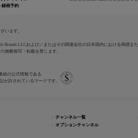
ト録画予約
ございます。
iVo Brands LLCおよび／またはその関連会社の日本国内における商標
材の無断複写・転載を禁じます。
、テレビ番組の公式情報である
スにのみ表記が許されているマークです。
チャンネル一覧
オプションチャンネル