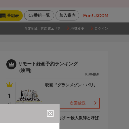
CS番組一覧
加入案内
番組表
地域変更
ログイン
設定地域：
東京 東エリア
リモート録画予約ランキング
(映画)
08/06更新
映画『グランメゾン・パリ』
1
次回放送
(-)
でっちあげ 〜殺人教師と呼ば
れた男
2