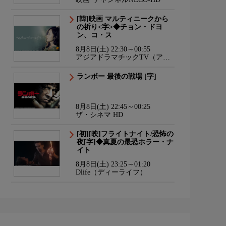
[韓]映画 マルティニークから
の祈り<字>◆チョン・ドヨ
ン、コ・ス
8月8日(土) 22:30～00:55
アジアドラマチックTV（アジ
ドラ）
ランボー 最後の戦場 [字]
8月8日(土) 22:45～00:25
ザ・シネマ HD
[初][映]フライトナイト/恐怖の
夜[字]◆真夏の最恐ホラー・ナ
イト
8月8日(土) 23:25～01:20
Dlife（ディーライフ）