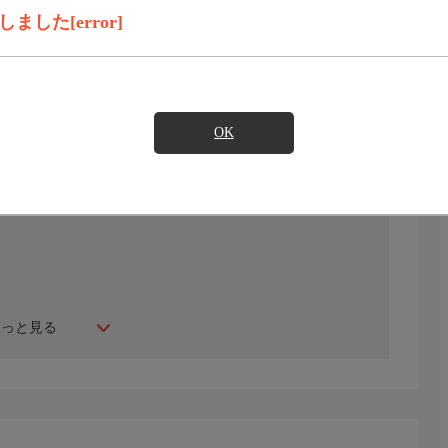
見たい
した[error]
)のご契約が必要となります。
OK
もっと見る
）は闇ブローカーに成り下がり、かつての愛人・加美子
当たる毎日だった。菊絵はそんな日々に耐えかね、幼い子