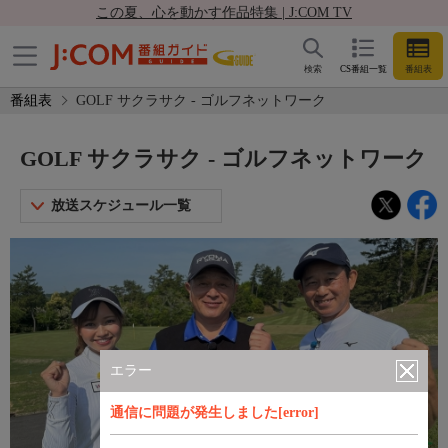
この夏、心を動かす作品特集 | J:COM TV
検索
CS番組一覧
番組表
番組表
GOLF サクラサク - ゴルフネットワーク
GOLF サクラサク - ゴルフネットワーク
放送スケジュール一覧
エラー
通信に問題が発生しました[error]