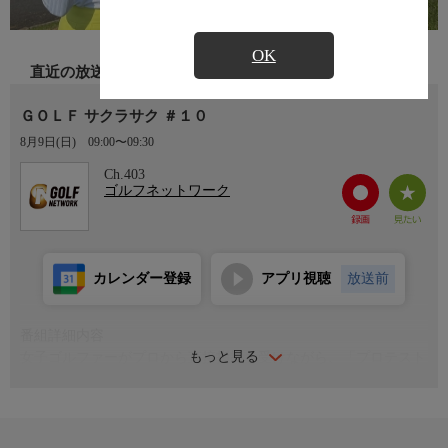
OK
直近の放送
ＧＯＬＦ サクラサク ＃１０
8月9日(日)
09:00〜09:30
Ch.403
ゴルフネットワーク
カレンダー登録
アプリ視聴
放送前
番組詳細内容
もっと見る
女子ゴルファーがプロから直接指導を受けながら、「プロテスト
合格」などの厳しい目標を目指す成長と挑戦の姿を紹介するゴル
フ番組。