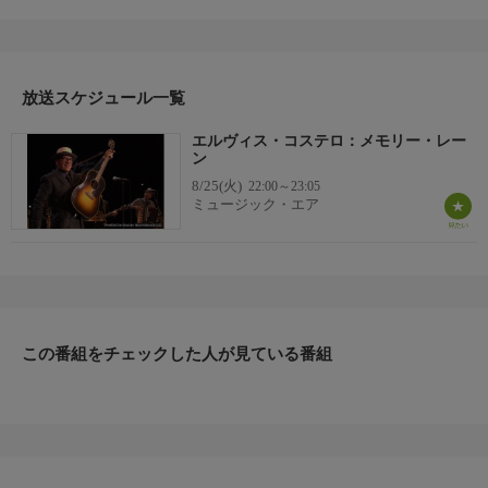
Got To Hide Your Love Away」 「Good Year For The Roses」
「(The Angels Wanna Wear My) Red Shoes」 「Jimmie Standing In
The Rain」 「Friend Of The Devil (COVER)」 「Everyday I
Write The Book」 「Sulphur To Sugarcane」 「I?Want You」
放送スケジュール一覧
エルヴィス・コステロ：メモリー・レー
ン
8/25(火)
22:00～23:05
ミュージック・エア
この番組をチェックした人が見ている番組