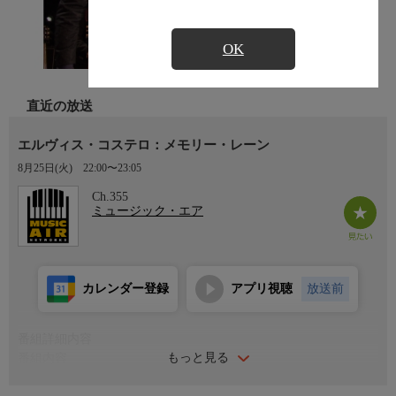
OK
直近の放送
エルヴィス・コステロ：メモリー・レーン
8月25日(火)
22:00〜23:05
Ch.355
ミュージック・エア
カレンダー登録
アプリ視聴
放送前
番組詳細内容
もっと見る
番組内容
《曲目》 「Complicated Shadows」 「New Amsterdam / You've