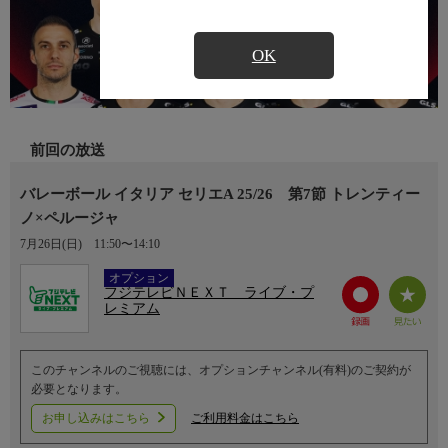
OK
前回の放送
バレーボール イタリア セリエA 25/26 第7節 トレンティー
ノ×ペルージャ
7月26日(日)
11:50〜14:10
Ch.752
オプション
フジテレビＮＥＸＴ ライブ・プ
レミアム
このチャンネルのご視聴には、オプションチャンネル(有料)のご契約が
必要となります。
お申し込みはこちら
ご利用料金はこちら