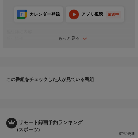
カレンダー登録
アプリ視聴
放送中
番組詳細内容
もっと見る
番組情報
バレーボール世界最高峰のリーグ「イタリア セリエA」から、日
本代表の絶対的エース・石川祐希が所属する、強豪ペルージャの
試合を再放送！
この番組をチェックした人が見ている番組
リモート録画予約ランキング
(スポーツ)
07/30更新