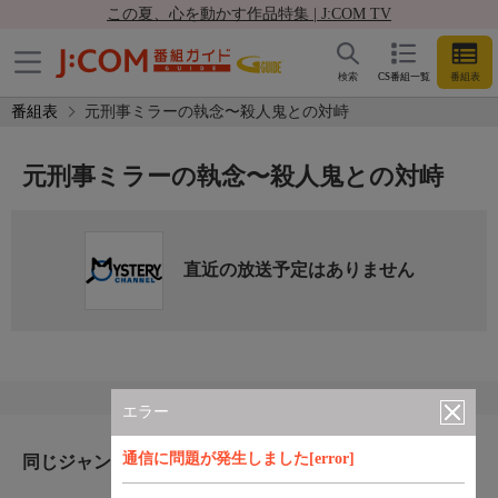
この夏、心を動かす作品特集 | J:COM TV
検索
CS番組一覧
番組表
番組表
元刑事ミラーの執念〜殺人鬼との対峙
元刑事ミラーの執念〜殺人鬼との対峙
直近の放送予定はありません
エラー
通信に問題が発生しました[error]
同じジャンルのおすすめ番組