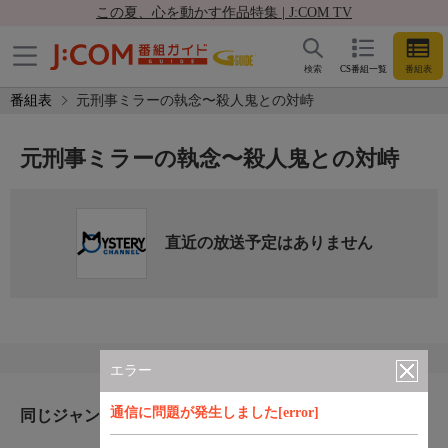
この夏、心を動かす作品特集 | J:COM TV
検索
CS番組一覧
番組表
番組表
元刑事ミラーの執念〜殺人鬼との対峙
元刑事ミラーの執念〜殺人鬼との対峙
直近の放送予定はありません
エラー
通信に問題が発生しました[error]
同じジャンルのおすすめ番組