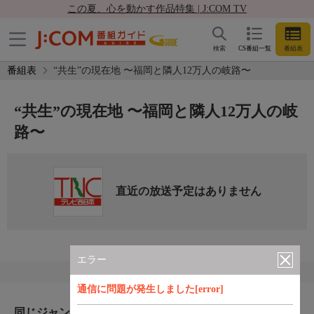
この夏、心を動かす作品特集 | J:COM TV
検索
CS番組一覧
番組表
番組表
“共生”の現在地 〜福岡と隣人12万人の岐路〜
“共生”の現在地 〜福岡と隣人12万人の岐
路〜
直近の放送予定はありません
エラー
通信に問題が発生しました[error]
同じジャンルのおすすめ番組