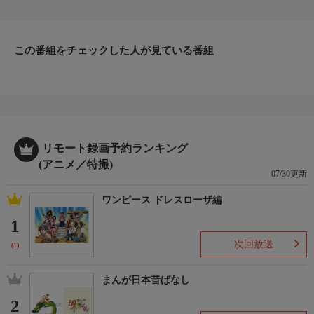
「起き上がり小帽子/コースチェッカー」
「世の中うそだらけ/イライラエネルギー探知機」
「変心うちわ/なんでも共通割引券」
「雲のモッくん/へたうまスプレー」
この番組をチェックした人が見ている番組
「グルメグラス/上げ下げくり」
「おだてロボット/けしきカッター」
番組内容2
原作：藤子・F・不二雄
声の出演：大山のぶ代、小原乃梨子、たてかべ和也、肝付兼太、
野村道子 ほか
リモート録画予約ランキング
(アニメ／特撮)
07/30更新
ワンピース ドレスローザ編
1
次回放送
(1)
まんが日本昔ばなし
2