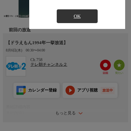
OK
前回の放送
【ドラえもん1994年一挙放送】
8月6日(木)
00:30〜04:00
Ch.758
テレ朝チャンネル２
カレンダー登録
アプリ視聴
放送中
番組詳細内容
もっと見る
番組内容1
「シャボン玉通信/きらいなテストにガーンバ」
「ぐうたら感謝の日/星とりあみとハンマー」