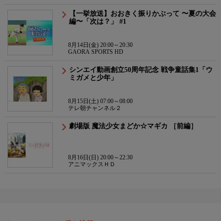
【一挙放送】おおきく振りかぶって 〜夏の大会
編〜「次は？」 #1
8月14日(金) 20:00～20:30
GAORA SPORTS HD
シンエイ動画創立50周年記念 戦争童話集1「ウ
ミガメと少年」
8月15日(土) 07:00～08:00
テレ朝チャンネル２
劇場版 魔法少女まどか☆マギカ ［前編］
8月16日(日) 20:00～22:30
アニマックスＨＤ