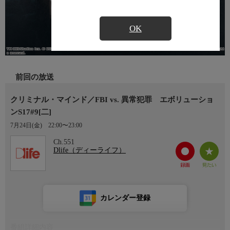
OK
前回の放送
クリミナル・マインド／FBI vs. 異常犯罪 エボリューショ
ンS17#9[二]
7月24日(金)
22:00〜23:00
Ch.551
Dlife（ディーライフ）
カレンダー登録
番組詳細内容