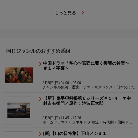
もっと見る
同じジャンルのおすすめ番組
中国ドラマ「掌心〜宮廷に響く復讐の鈴音〜」
＃１＜字幕＞
8月9日(日) 04:00～05:00
チャンネル銀河 歴史ドラマ・サスペンス・日本のうた
【新】鬼平犯科帳第６シリーズ＃１-４ ▼中
村吉右衛門／原作：池波正太郎
8月9日(日) 11:45～17:26
ホームドラマチャンネルＨＤ 韓流・時代劇・国内ドラ
マ
[新]【山の日特集】下山メシ＃１