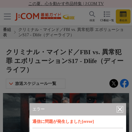
この夏、心を動かす作品特集 | J:COM TV
検索
CS番組一覧
番組表
番組
クリミナル・マインド／FBI vs. 異常犯罪 エボリューショ
表
ンS17 - Dlife（ディーライフ）
クリミナル・マインド／FBI vs. 異常犯
罪 エボリューションS17 - Dlife（ディー
ライフ）
放送スケジュール一覧
エラー
通信に問題が発生しました[error]