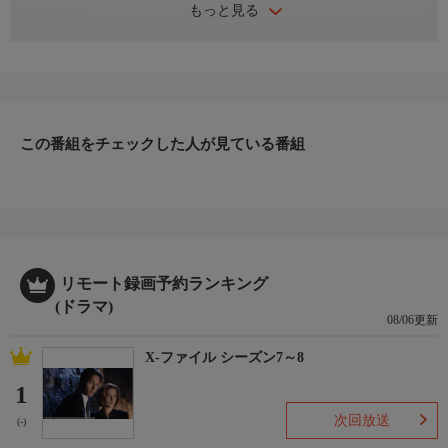
もっと見る
▼番組概要
FBIに実在するエリート・プロファイラー集団“行動分析課”、通
称BAUの活躍を描くドラマシリーズ。シリアルキラー“シカリウ
ス”が逮捕されて2週間後、警察官の妻が殺害される事件が発生。
プレンティスは現場に残された“星印の弾丸”と拘束前にシカリウ
スが残した言葉「ゴールドスター」の関連性に注目する。
この番組をチェックした人が見ている番組
▼エピソード内容
逃亡中のジェイドは、メリーランド州を走行中にスピード違反で
州警察に止められる。指名手配中のジェイドだと気づかれてしま
うが、そこにゴールドスターの一人、デイナが現れ…。一方、ガ
ルシアは”ペニー”と名付けたアルゴリズムを使い、スチュアート
ハウスにいた11人の医者の金の流れを追跡。「アイーダ」という
会社から支払いがあったことを突き止める。
リモート録画予約ランキング
(ドラマ)
08/06更新
X-ファイル シーズン7～8
1
次回放送
(-)