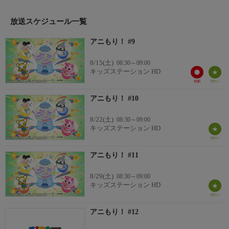
クワクするような、話題のショートアニメもりだくさんのスペシ
ャルプログラム。30分間で多種多様な世界観を楽しめる、“アニ
放送スケジュール一覧
メ”+“アミューズメント”＝“アニミューズメント”を提供します。
アニもり！ #9
8/15(土)
08:30～09:00
キッズステーション HD
アニもり！ #10
8/22(土)
08:30～09:00
キッズステーション HD
アニもり！ #11
8/29(土)
08:30～09:00
キッズステーション HD
アニもり！ #12