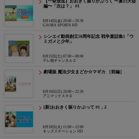
【一挙放送】おおきく振りかぶって 〜夏の大会
編〜「次は？」 #1
8月14日(金) 20:00～20:30
GAORA SPORTS HD
シンエイ動画創立50周年記念 戦争童話集1「ウ
ミガメと少年」
8月15日(土) 07:00～08:00
テレ朝チャンネル２
劇場版 魔法少女まどか☆マギカ ［前編］
8月16日(日) 20:00～22:30
アニマックスＨＤ
[新]おおきく振りかぶって #1，2
8月18日(火) 11:00～12:00
キッズステーション HD