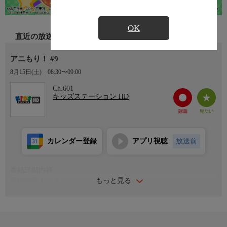
OK
直近の放送
アニもり！ #9
8月15日(土)
08:30〜09:00
Ch.601
キッズステーション HD
カレンダー登録
アプリ視聴
放送前
番組詳細内容
もっと見る
番組内容１／２
制作:2026年
番組内容２／２
番組をカプセルトイマシン、各ショートアニメをその中から次々
飛び出すカプセルトイに見立て、子供から大人まで、みんながワ