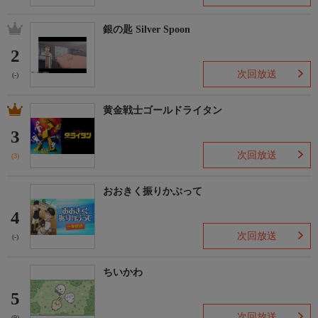
銀の匙 Silver Spoon
2
次回放送
(-)
黄金戦士ゴールドライタン
3
次回放送
(3)
おおきく振りかぶって
4
次回放送
(-)
ちいかわ
5
次回放送