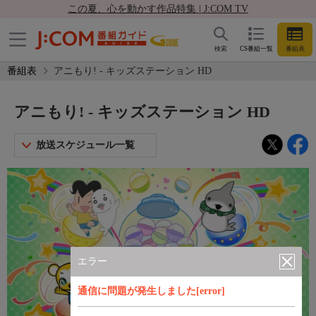
この夏、心を動かす作品特集 | J:COM TV
検索
CS番組一覧
番組表
番組表
アニもり! - キッズステーション HD
アニもり! - キッズステーション HD
放送スケジュール一覧
エラー
通信に問題が発生しました[error]