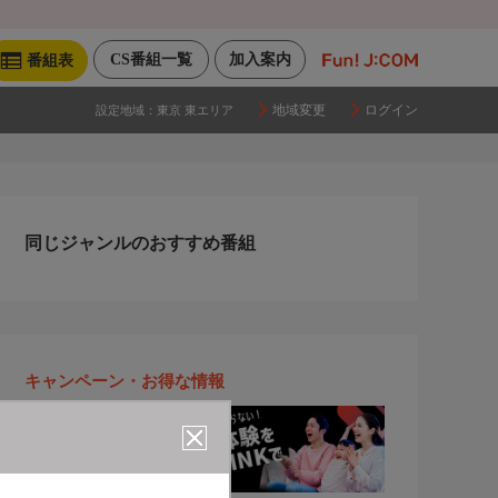
CS番組一覧
加入案内
番組表
地域変更
ログイン
設定地域：
東京 東エリア
同じジャンルのおすすめ番組
キャンペーン・お得な情報