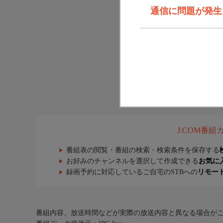
通信に問題が発生しま
J:COM番
番組表の閲覧・番組の検索・検索条件を保存する
お好みのチャンネルを選択して作成できる
お気に
録画予約に対応しているご自宅のSTBへの
リモー
番組内容、放送時間などが実際の放送内容と異なる場合が