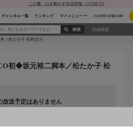
この夏、心を動かす作品特集 | J:COM TV
チャンネル一覧
ランキング
マイメニュー
J:COM STREAM
詳細検索
二脚本／松たか子 松村北斗
NECO初◆坂元裕二脚本／松たか子 松
の放送予定はありません