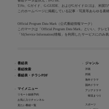
番組データ提供元：IPG Inc.
TiVo、Gガイド、G-GUIDE、およびGガイドロゴは、米国T
このホームページに掲載している記事・写真等あらゆる素
Official Program Data Mark（公式番組情報マーク）
このマークは「Official Program Data Mark」といい
「SI(Service Information)情報」を利用したサービ
番組表
ジャンル
番組検索
洋画
邦画
番組表・チラシPDF
海外ドラマ
国内ドラマ
マイメニュー
アジアドラマ
リモート録画予約
韓流まつり
お気に入りチャンネル
スポーツ
見たい番組一覧