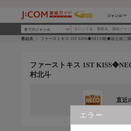
ジャンル
番組表
ファーストキス 1ST KISS◆NECO初◆坂元裕
ファーストキス 1ST KISS◆
村北斗
直近
エラー