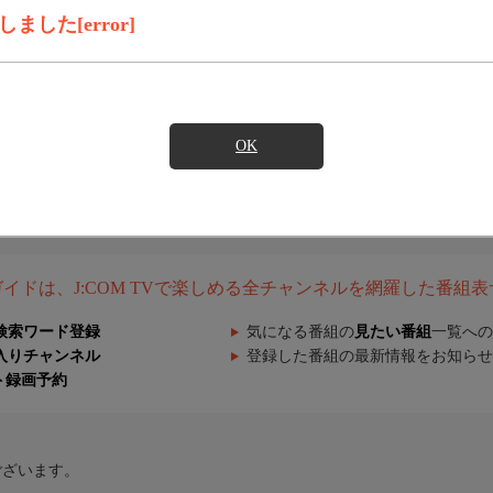
した[error]
OK
組ガイドは、J:COM TVで楽しめる全チャンネルを網羅した番組
検索ワード登録
気になる番組の
見たい番組
一覧への
入りチャンネル
登録した番組の最新情報をお知らせ
ト録画予約
ございます。