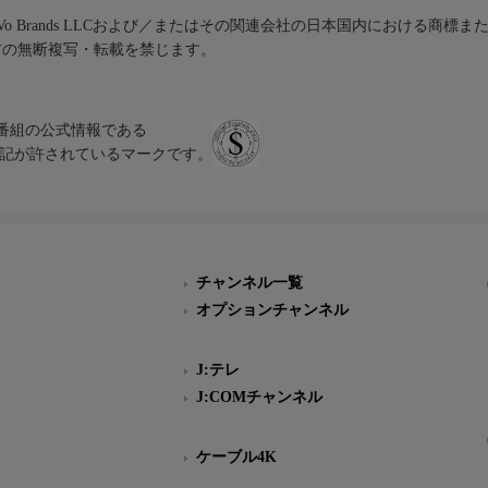
iVo Brands LLCおよび／またはその関連会社の日本国内における商標
材の無断複写・転載を禁じます。
、テレビ番組の公式情報である
スにのみ表記が許されているマークです。
チャンネル一覧
オプションチャンネル
J:テレ
J:COMチャンネル
ケーブル4K