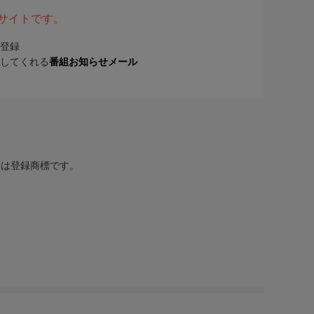
表サイトです。
登録
してくれる
番組お知らせメール
または登録商標です。