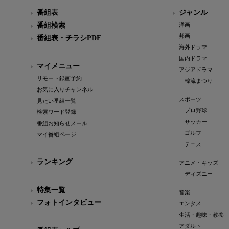
番組表
ジャンル
番組検索
洋画
邦画
番組表・チラシPDF
海外ドラマ
国内ドラマ
マイメニュー
アジアドラマ
リモート録画予約
韓流まつり
お気に入りチャンネル
スポーツ
見たい番組一覧
プロ野球
検索ワード登録
サッカー
番組お知らせメール
ゴルフ
マイ番組ページ
テニス
ランキング
アニメ・キッズ
ディズニー
特集一覧
音楽
フォトインタビュー
エンタメ
生活・趣味・教養
アダルト