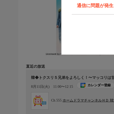
通信に問題が発生しま
直近の放送
韓◆トクスリ５兄弟をよろしく！〜マッコリは甘
カレンダー登録
8月11日(火)
11:00〜12:15
Ch.555
ホームドラマチャンネルＨＤ 