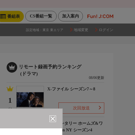
CS番組一覧
加入案内
番組表
地域変更
ログイン
設定地域：
東京 東エリア
リモート録画予約ランキング
(ドラマ)
08/06更新
X-ファイル シーズン7～8
1
次回放送
(-)
エレメンタリー ホームズ&ワ
トソン in NY シーズン4
2