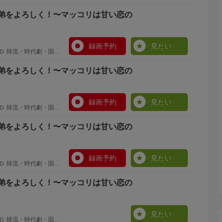
弟をよろしく！〜マッコリは甘い恋の
た4人の義弟たち。次男チョンス(チェ・デチョル)は、妻
録画予約
見たい
Ｄ 韓流・時代劇・国内
ン)はダンスの振付師で生活が不安定、四男ボムス(ユン・
ーザーで、末っ子ガンス(イ・ソッキ)は出生の秘密を抱えて
弟をよろしく！〜マッコリは甘い恋の
義弟たちと同居し、彼らの生活をサポートすることを決意
録画予約
見たい
Ｄ 韓流・時代劇・国内
15年前に妻を亡くしたＬＸホテルの会長ドンソク(アン・
クが苦手だったが、隠れた優しさや孤独を知るうちに意識し
弟をよろしく！〜マッコリは甘い恋の
を守ろうとひたむきに努力するグァンスクが気になり…。
録画予約
見たい
Ｄ 韓流・時代劇・国内
当たる！キーワードをゲットして応募しよう！
弟をよろしく！〜マッコリは甘い恋の
見たい
Ｄ 韓流・時代劇・国内