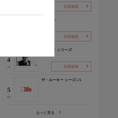
次回放送
(1)
下山メシ
3
次回放送
(-)
ガリレオ シリーズ
4
次回放送
(-)
ザ・ルーキー シーズン5
5
(5)
もっと見る