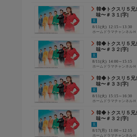
番組内容
ドラマ
韓◆トクスリ５兄
味〜＃３１[字]
番組詳細内容2
見
8/11(火)
12:15～13:30
遺されたのは借金を抱えた伝統的な酒蔵と事情を抱え
ホームドラマチャンネルＨ
の浮気を知り離婚に悩み、三男フンス(キム・ドンワ
ドラマ
バク)はもうすぐ1歳を迎える娘がいるシングルファ
韓◆トクスリ５兄
いた。
味〜＃３２[字]
番組内容
見
グァンスクはジャンスが人生を懸けた酒蔵を継いで
8/11(火)
14:00～15:15
ホームドラマチャンネルＨ
する。そんなある日、グァンスクはひょんなことから
ドラマ
ジェウク)と出会う。初めは気難しい性格のドンソ
韓◆トクスリ５兄
始める。一方のドンソクも遺された酒蔵と義弟たち
味〜＃３３[字]
お知らせ
見
☆プレゼント情報☆
8/11(火)
15:15～16:30
ホームドラマチャンネルＨ
放送を見ると「本ずわいしゃぶ特大2Lサイズ」が
ドラマ
韓◆トクスリ５兄
味〜＃３２[字]
見
8/17(月)
11:00～12:15
ホームドラマチャンネルＨ