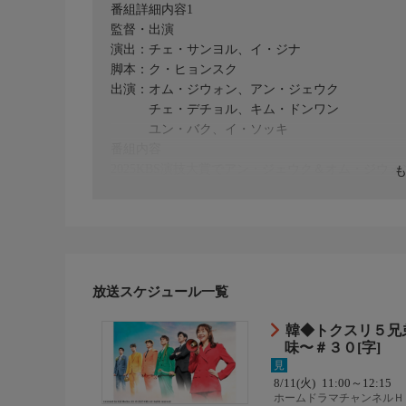
番組詳細内容1
監督・出演
演出：チェ・サンヨル、イ・ジナ
脚本：ク・ヒョンスク
出演：オム・ジウォン、アン・ジェウク
チェ・デチョル、キム・ドンワン
ユン・バク、イ・ソッキ
番組内容
2025KBS演技大賞でアン・ジェウク＆オム・ジウ
夫の遺志を継ぎ、4人の義弟の世話と借金まみれの
ンター〜」のオム・ジウォンが熱演。“しっかり者”
て、彼女に惹かれていくホテルの会長ドンソク役に
番組内容
さらに伝説的なアイドルグループ“SHINHWA”
放送スケジュール一覧
も必見。夫婦関係・仕事・家族の絆をリアルに描い
韓◆トクスリ５兄
味〜＃３０[字]
【あらすじ】
見
明るく誠実で前向きな性格のグァンスク(オム・ジ
8/11(火)
11:00～12:15
(イ・ピルモ)と恋に落ち結婚するも、それからわず
ホームドラマチャンネルＨ