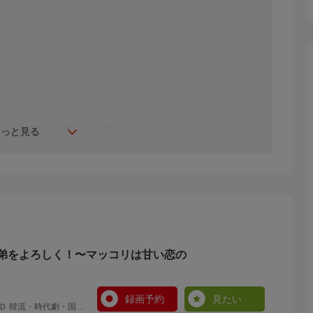
ォンが大賞をW受賞！視聴率20％超えを記録した話題作！
もっと見る
酒蔵再建に奔走する主人公を「パンドラの世界〜産後ケアセ
と“キュートさ”を併せ持つヒロインを魅力的に体現。対し
は“元祖韓流スター”アン・ジェウク。
のキム・ドンワンら豪華キャストが演じる、兄弟たちの恋愛模様
た、ドタバタホームドラマ。
弟をよろしく！〜マッコリは甘い恋の
ウォン)は、職場を訪れたトクスリ酒造を営む長男ジャンス
か10日で不慮の事故により夫を亡くしてしまう。
録画予約
見たい
Ｄ 韓流・時代劇・国内