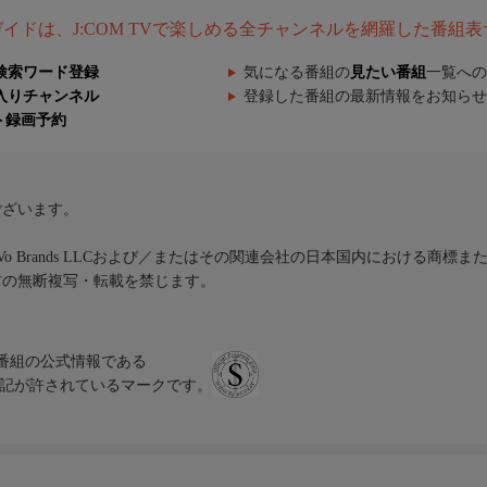
組ガイドは、J:COM TVで楽しめる全チャンネルを網羅した番組
検索ワード登録
気になる番組の
見たい番組
一覧への
入りチャンネル
登録した番組の最新情報をお知らせ
ト録画予約
ございます。
iVo Brands LLCおよび／またはその関連会社の日本国内における商標
材の無断複写・転載を禁じます。
、テレビ番組の公式情報である
スにのみ表記が許されているマークです。