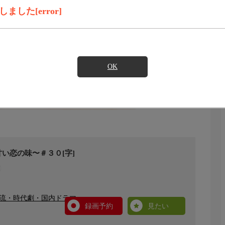
した[error]
OK
い恋の味〜＃３０[字]
韓流・時代劇・国内ドラマ
録画予約
見たい