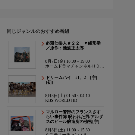
同じジャンルのおすすめ番組
必殺仕掛人＃２２ ▼緒形拳
／原作：池波正太郎
8月7日(金) 18:00～19:00
ホームドラマチャンネルＨＤ
韓流・時代劇・国内ドラマ
ドリームハイ #1、2 [字]
[初]
8月8日(土) 01:50～04:10
KBS WORLD HD
マルロー警部のフランスさす
らい事件簿 呪われた男/アルザ
スのビール醸造所の秘密[字]
8月8日(土) 11:00～15:30
ミステリーチャンネル