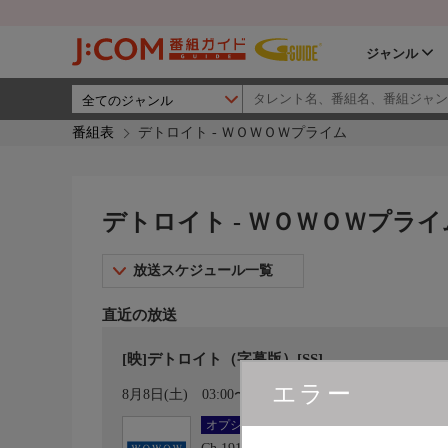
ジャンル
番組表
デトロイト - ＷＯＷＯＷプライム
デトロイト - ＷＯＷＯＷプライ
放送スケジュール一覧
直近の放送
[映]デトロイト（字幕版）[SS]
エラー
カレンダー登録
8月8日(土)
03:00〜05:30
オプション