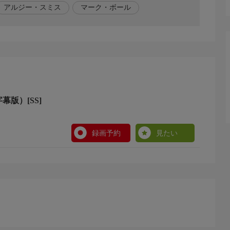
アルジー・スミス
マーク・ボール
アルジー・スミス、ジェイソン・ミッチェル、ジャック・
幕版）[SS]
録画予約
見たい