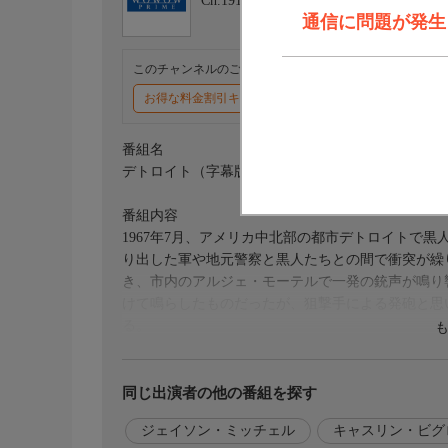
Ch.191
ＷＯＷＯＷプライム
通信に問題が発生しま
このチャンネルのご視聴には、オプションチャンネル(有料
お得な料金割引キャンペーン実施中
番組名
デトロイト（字幕版）
番組内容
1967年7月、アメリカ中北部の都市デトロイトで
り出した軍や地元警察と黒人たちとの間で衝突が繰
き、市内のアルジェ・モーテルで一発の銃声が鳴り
けて鳴らしたものだったが、狙撃手による発砲と思
る。
出演／関連情報
(2017年 アメリカ)
同じ出演者の他の番組を探す
【原題】Detroit
ジェイソン・ミッチェル
キャスリン・ビグ
【監督】キャスリン・ビグロー