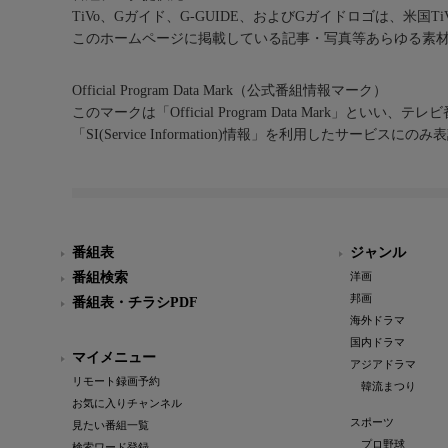
TiVo、Gガイド、G-GUIDE、およびGガイドロゴは、米国T
このホームページに掲載している記事・写真等あらゆる素
Official Program Data Mark（公式番組情報マーク）
このマークは「Official Program Data Mark」といい
「SI(Service Information)情報」を利用したサービ
番組表
ジャンル
番組検索
洋画
邦画
番組表・チラシPDF
海外ドラマ
国内ドラマ
マイメニュー
アジアドラマ
リモート録画予約
韓流まつり
お気に入りチャンネル
スポーツ
見たい番組一覧
プロ野球
検索ワード登録