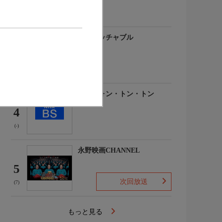
(-)
アンタッチャブル
3
(-)
名犬ウォン・トン・トン
4
(-)
永野映画CHANNEL
5
次回放送
(7)
もっと見る