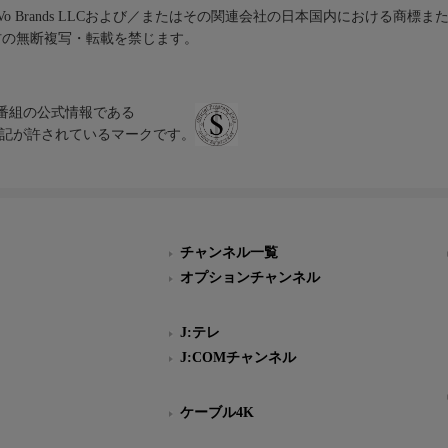
iVo Brands LLCおよび／またはその関連会社の日本国内における商標
材の無断複写・転載を禁じます。
、テレビ番組の公式情報である
スにのみ表記が許されているマークです。
チャンネル一覧
オプションチャンネル
J:テレ
J:COMチャンネル
ケーブル4K