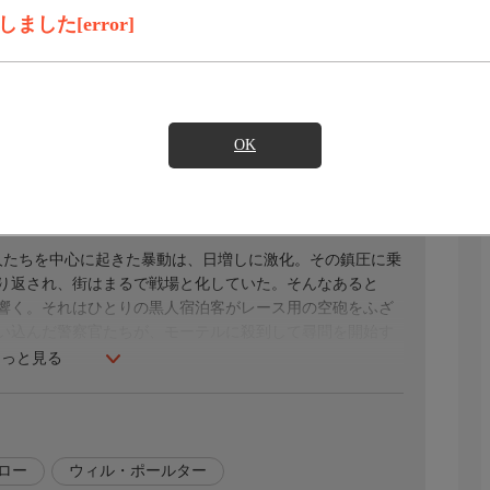
録画予約
見たい
した[error]
)のご契約が必要となります。
OK
黒人たちを中心に起きた暴動は、日増しに激化。その鎮圧に乗
り返され、街はまるで戦場と化していた。そんなあると
響く。それはひとりの黒人宿泊客がレース用の空砲をふざ
い込んだ警察官たちが、モーテルに殺到して尋問を開始す
もっと見る
ロー
ウィル・ポールター