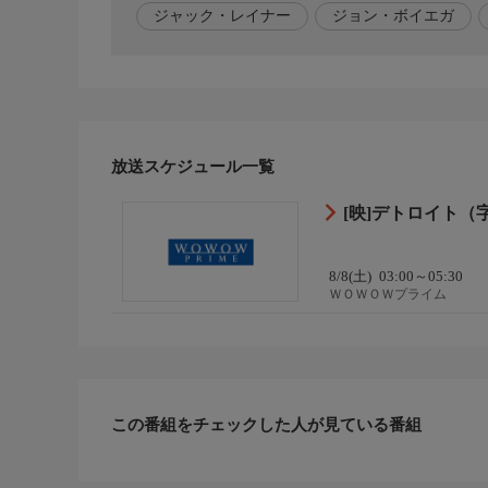
【脚本】マーク・ボール
ジャック・レイナー
ジョン・ボイエガ
【出演】ジョン・ボイエガ、ウィル・ポールター、
レイナー
【次回放送】9/4(金) 5:00 シネマ
放送スケジュール一覧
[映]デトロイト（字
8/8(土)
03:00～05:30
ＷＯＷＯＷプライム
この番組をチェックした人が見ている番組