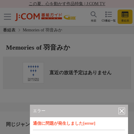
この夏、心を動かす作品特集 | J:COM TV
検索
CS番組一覧
番組表
番組表
Memories of 羽音みか
Memories of 羽音みか
直近の放送予定はありません
エラー
通信に問題が発生しました[error]
同じジャンルのおすすめ番組