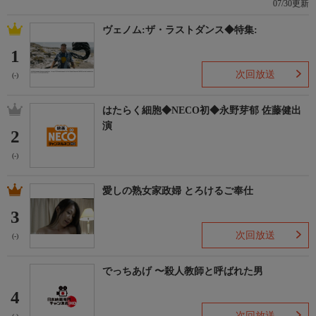
07/30更新
ヴェノム:ザ・ラストダンス◆特集:
1
次回放送
(-)
はたらく細胞◆NECO初◆永野芽郁 佐藤健出
演
2
(-)
愛しの熟女家政婦 とろけるご奉仕
3
次回放送
(-)
でっちあげ 〜殺人教師と呼ばれた男
4
次回放送