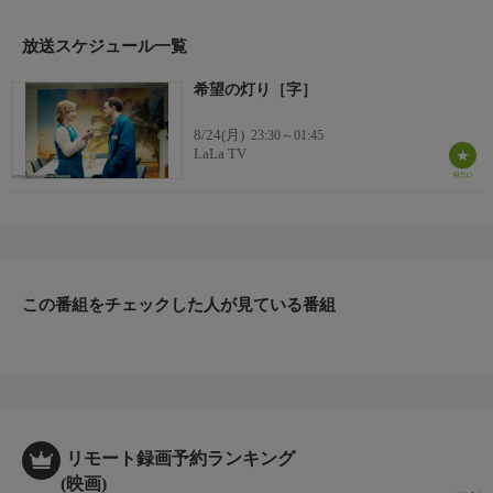
った。飲料担当のブルーノ（ペーター・クルト）は、仕事のいろ
はやフォークリフトの操縦をクリスティアンに教え、彼にとって
放送スケジュール一覧
父親のような存在となる。
希望の灯り［字］
出演者
フランツ・ロゴフスキ、ザンドラ・ヒュラー、ペーター・クル
8/24(月)
23:30～01:45
ト、アンドレアス・レオポルト、ミヒャエル・シュペヒト、ラモ
LaLa TV
ナ・クンツェ=リブノウ ほか
この番組をチェックした人が見ている番組
リモート録画予約ランキング
(映画)