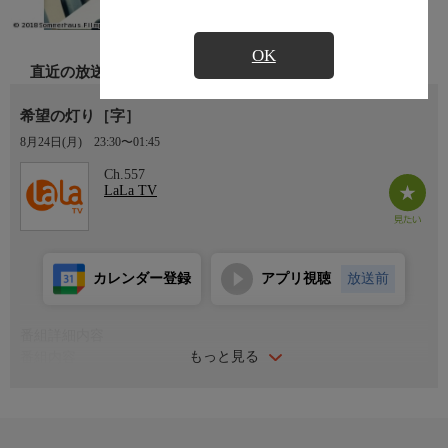
OK
直近の放送
希望の灯り［字］
8月24日(月)
23:30〜01:45
Ch.557
LaLa TV
カレンダー登録
アプリ視聴
放送前
番組詳細内容
もっと見る
番組内容
ドイツ東部ライプツィヒ近郊の田舎町に建つ巨大スーパーマーケ
ット。建設現場をクビになり、在庫管理係として働きはじめた無
口な青年クリスティアン（フランツ・ロゴフスキ）は、レジでの
雑踏やフォークリフトなど、全く未知の世界に放り込まれるのだ