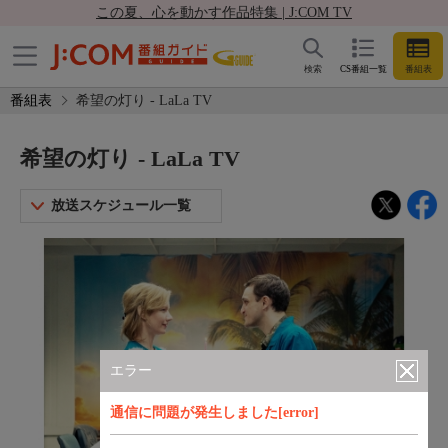
この夏、心を動かす作品特集 | J:COM TV
検索
CS番組一覧
番組表
番組表
希望の灯り - LaLa TV
希望の灯り - LaLa TV
放送スケジュール一覧
エラー
通信に問題が発生しました[error]