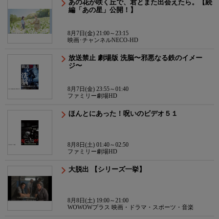
あの花が咲く丘で、君とまた出会えたら。【続
編「あの星」公開！】
8月7日(金) 21:00～23:15
映画･チャンネルNECO-HD
放送禁止 劇場版 洗脳〜邪悪なる鉄のイメー
ジ〜
8月7日(金) 23:55～01:40
ファミリー劇場HD
ほんとにあった！呪いのビデオ５１
8月8日(土) 01:40～02:50
ファミリー劇場HD
大脱出 【シリーズ一挙】
8月8日(土) 19:00～21:00
WOWOWプラス 映画・ドラマ・スポーツ・音楽