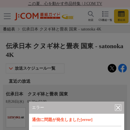
この夏、心を動かす作品特集 | J:COM TV
検索
CS番組一覧
番組表
番組表
伝承日本 クヌギ林と畳表 国東 - satonoka 4K
伝承日本 クヌギ林と畳表 国東 - satonoka
4K
放送スケジュール一覧
直近の放送
伝承日本 クヌギ林と畳表 国東
8月26日(水)
01:30〜02:00
エラー
Ch.420
satonoka 4K
通信に問題が発生しました[error]