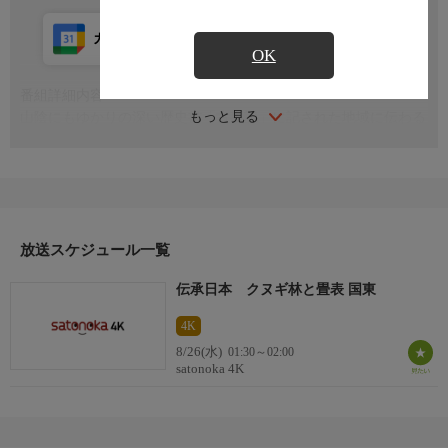
カレンダー登録
アプリ視聴
放送前
OK
番組詳細内容
もっと見る
山陰にもゆかりの深い歴史書「古事記」に記された地域に伝わる
産業・文化そして技を描くドキュメンタリー。今回の舞台はツク
シの島、九州・大分県の国東半島
放送スケジュール一覧
伝承日本 クヌギ林と畳表 国東
4K
8/26(水)
01:30～02:00
satonoka 4K