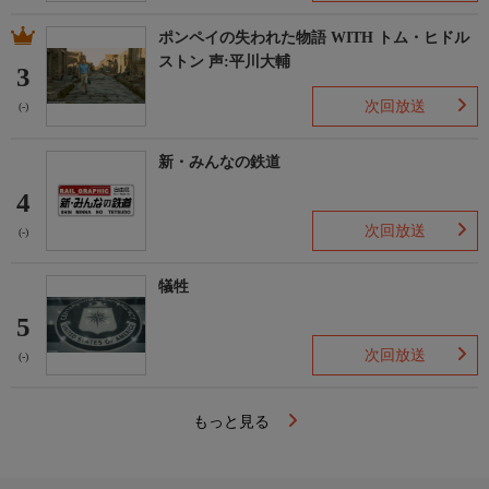
ポンペイの失われた物語 WITH トム・ヒドル
ストン 声:平川大輔
3
次回放送
(-)
新・みんなの鉄道
4
次回放送
(-)
犠牲
5
次回放送
(-)
もっと見る