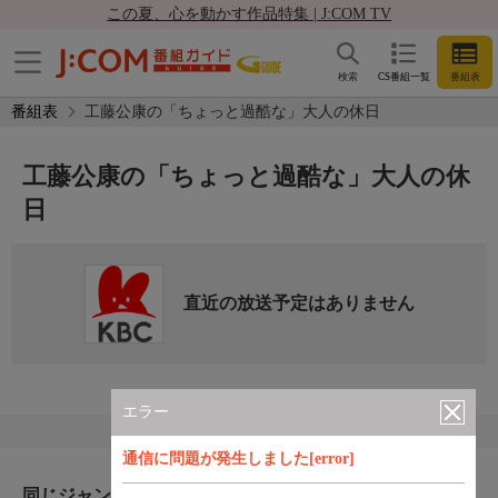
この夏、心を動かす作品特集 | J:COM TV
検索
CS番組一覧
番組表
番組表
工藤公康の「ちょっと過酷な」大人の休日
工藤公康の「ちょっと過酷な」大人の休
日
直近の放送予定はありません
エラー
通信に問題が発生しました[error]
同じジャンルのおすすめ番組