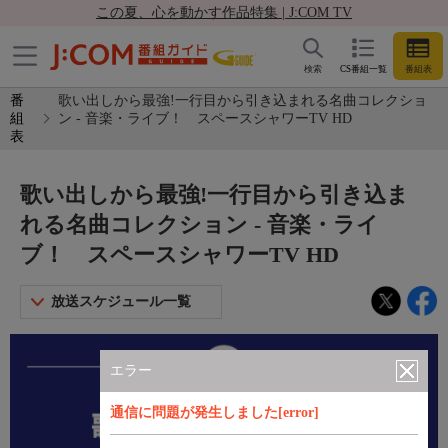
この夏、心を動かす作品特集 | J:COM TV
検索
CS番組一覧
番組表
番
歌い出しから最強!一行目から引き込まれる名曲コレクショ
組
ン - 音楽・ライブ！ スペースシャワーTV HD
表
歌い出しから最強!一行目から引き込ま
れる名曲コレクション - 音楽・ライ
ブ！ スペースシャワーTV HD
放送スケジュール一覧
エラー
通信に問題が発生しました[error]