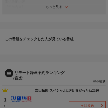
番組詳細内容1
もっと見る
【番組内容】
歌い出しのフレーズから心をつかまれる楽曲を集めました！最初
の一言だけで誰もが引き込まれるような印象深い楽曲をご堪能下
さい。
▼プレイリスト
この番組をチェックした人が見ている番組
【歌い出しから最強！一行目から引き込まれる名曲コレクショ
ン】
エレファントカシマシ「今宵の月のように」
THE BLUE HEARTS「リンダ リンダ」
チェッカーズ「星屑のステージ (Live Ver.)」
大事MANブラザーズバンド「それが大事」
リモート録画予約ランキング
THE 虎舞竜「ロード」
(音楽)
尾崎豊「I LOVE YOU」
07/30更新
スピッツ「君が思い出になる前に」
吉田拓郎 スペシャルLIVE 春だったね2026
ゆず「サヨナラバス」
L'Arc〜en〜Ciel「HONEY」
1
山崎まさよし「セロリ」
次回放送
(-)