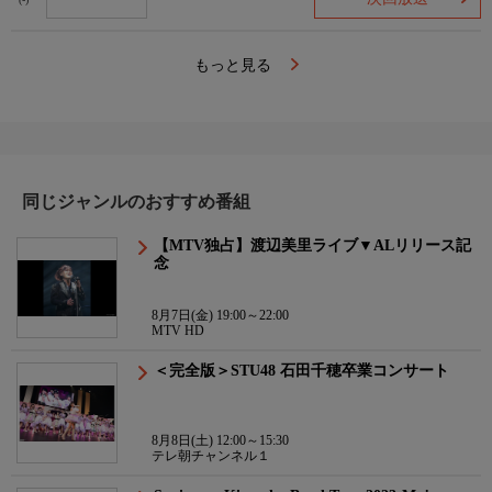
(-)
番組詳細内容2
あいみょん「愛を伝えたいだとか」
菅田将暉「まちがいさがし」
もっと見る
Hump Back「拝啓、少年よ」
andymori「革命」
藤井 風「何なんw」
▼プレイリスト
星野源「Pop Virus」
同じジャンルのおすすめ番組
TOMOO「Ginger」
羊文学「くだらない」
【MTV独占】渡辺美里ライブ▼ALリリース記
ずっと真夜中でいいのに。「クリームで会いにいけますか」
念
Creepy Nuts「バレる！」
銀杏BOYZ「少年少女」
8月7日(金) 19:00～22:00
サカナクション「怪獣」
MTV HD
Ado「うっせぇわ」
＜完全版＞STU48 石田千穂卒業コンサート
YOASOBI「アイドル」
※オンエア楽曲は予告なく変更になる場合がございます
8月8日(土) 12:00～15:30
テレ朝チャンネル１