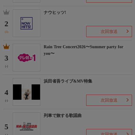
▼プレイリスト
ナウヒッツ!
ポルノグラフィティ「アポロ」
大塚 愛「さくらんぼ」
2
くるり「東京」
次回放送
(3)
スキマスイッチ「奏 (かなで)」
BUMP OF CHICKEN「天体観測」
東京事変「群青日和」
Rain Tree Concert2026〜Summer party for
フジファブリック「若者のすべて」
you〜
3
宇多田ヒカル「Can You Keep A Secret ?」
森山直太朗「生きてることが辛いなら」
(-)
ORANGE RANGE「ラヴ・パレード」
浜田省吾ライブ&MV特集
▼プレイリスト
4
チャットモンチー「シャングリラ」
KANA-BOON「ないものねだり」
次回放送
(-)
ゲスの極み乙女。「猟奇的なキスを私にして」
いきものがかり「うるわしきひと」
列車で旅する歌謡曲
Perfume「レーザービーム」
5
次回放送