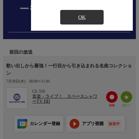
OK
前回の放送
歌い出しから最強！一行目から引き込まれる名曲コレクショ
ン
7月30日(木)
08:00〜11:00
Ch.350
音楽・ライブ！ スペースシャワ
ーTV HD
カレンダー登録
アプリ視聴
放送中