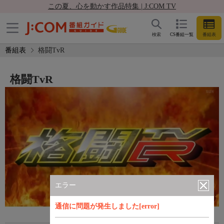
この夏、心を動かす作品特集 | J:COM TV
検索
CS番組一覧
番組表
番組表
格闘TvR
格闘TvR
エラー
通信に問題が発生しました[error]