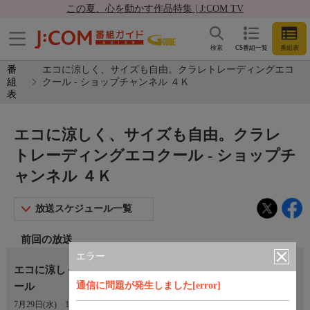
この夏、心を動かす作品特集 | J:COM TV
検索
CS番組一覧
番組表
番
エコに涼しく、サイズも自由。クラレトレーディングエコ
組
クール - ショップチャンネル ４Ｋ
表
エコに涼しく、サイズも自由。クラレ
トレーディングエコクール - ショップチ
ャンネル ４Ｋ
放送スケジュール一覧
前回の放送
エラー
エコに涼しく、サイズも自由。クラレトレーディングエコク
通信に問題が発生しました[error]
ール
7月29日(水)
11:00〜12:00