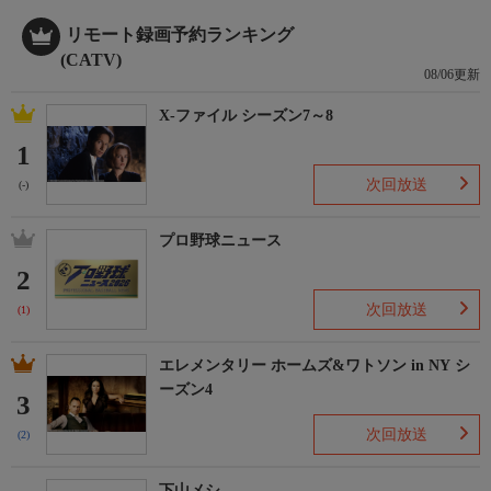
リモート録画予約ランキング
(CATV)
08/06更新
X-ファイル シーズン7～8
1
次回放送
(-)
プロ野球ニュース
2
次回放送
(1)
エレメンタリー ホームズ&ワトソン in NY シ
ーズン4
3
次回放送
(2)
下山メシ