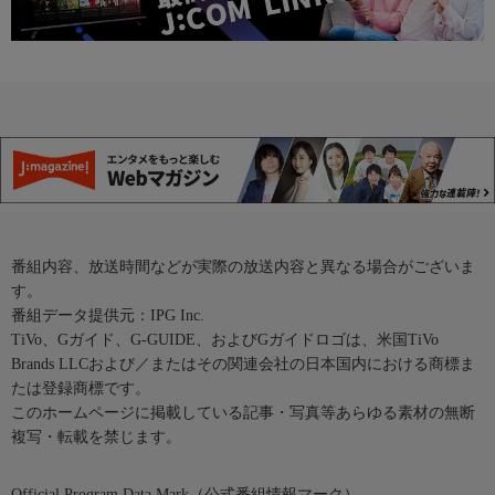
番組内容、放送時間などが実際の放送内容と異なる場合がございま
す。
番組データ提供元：IPG Inc.
TiVo、Gガイド、G-GUIDE、およびGガイドロゴは、米国TiVo
Brands LLCおよび／またはその関連会社の日本国内における商標ま
たは登録商標です。
このホームページに掲載している記事・写真等あらゆる素材の無断
複写・転載を禁じます。
Official Program Data Mark（公式番組情報マーク）