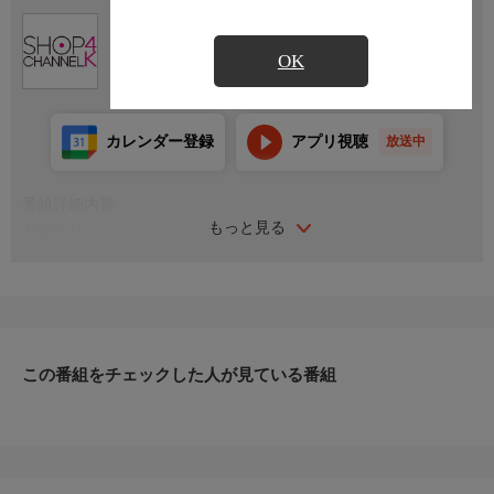
Ch.430
ショップチャンネル ４Ｋ
OK
カレンダー登録
アプリ視聴
放送中
番組詳細内容
もっと見る
お知らせ
日本初のショッピング専門チャンネルとして1996年にスタート。
ファッション、ビューティー、ホームグッズ、グルメなど、バイ
ヤーが厳選した商品を24時間ご紹介。世界中の逸品に出会う喜び
を生放送ならではの臨場感と一緒にお楽しみください。
＊ライブ放送につき、番組および商品内容に変更が生じる場合も
この番組をチェックした人が見ている番組
ございます。
ＨＰ：https://www.shopch.jp