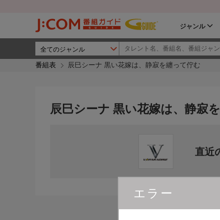
ジャンル
番組表
辰巳シーナ 黒い花嫁は、静寂を纏って佇む
辰巳シーナ 黒い花嫁は、静寂
直近
エラー