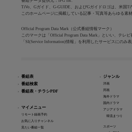
番組データ提供元：IPG Inc.
TiVo、Gガイド、G-GUIDE、およびGガイドロゴは、米国T
このホームページに掲載している記事・写真等あらゆる素
Official Program Data Mark（公式番組情報マーク）
このマークは「Official Program Data Mark」といい
「SI(Service Information)情報」を利用したサービ
番組表
ジャンル
番組検索
洋画
邦画
番組表・チラシPDF
海外ドラマ
国内ドラマ
マイメニュー
アジアドラマ
リモート録画予約
韓流まつり
お気に入りチャンネル
スポーツ
見たい番組一覧