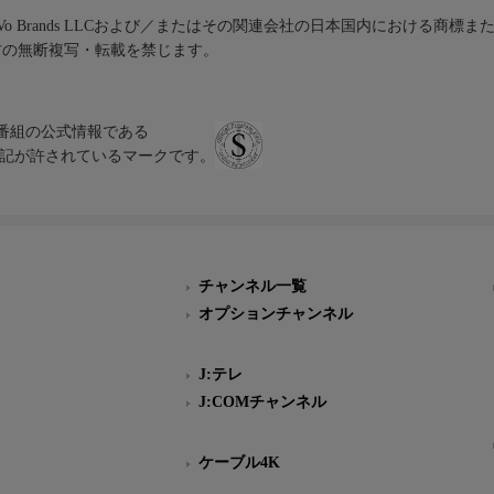
iVo Brands LLCおよび／またはその関連会社の日本国内における商標
材の無断複写・転載を禁じます。
、テレビ番組の公式情報である
スにのみ表記が許されているマークです。
チャンネル一覧
オプションチャンネル
J:テレ
J:COMチャンネル
ケーブル4K