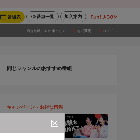
CS番組一覧
加入案内
番組表
地域変更
ログイン
設定地域：
東京 東エリア
同じジャンルのおすすめ番組
キャンペーン・お得な情報