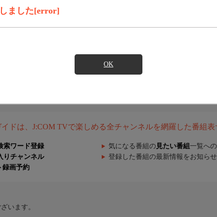
した[error]
OK
組ガイドは、J:COM TVで楽しめる全チャンネルを網羅した番組
検索ワード登録
気になる番組の
見たい番組
一覧への
入りチャンネル
登録した番組の最新情報をお知らせ
ト録画予約
ございます。