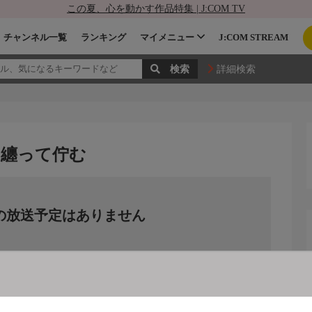
この夏、心を動かす作品特集 | J:COM TV
チャンネル一覧
ランキング
マイメニュー
J:COM STREAM
詳細検索
を纏って佇む
の放送予定はありません