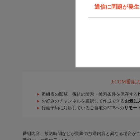
通信に問題が発生しま
J:COM番
番組表の閲覧・番組の検索・検索条件を保存する
お好みのチャンネルを選択して作成できる
お気に
録画予約に対応しているご自宅のSTBへの
リモー
番組内容、放送時間などが実際の放送内容と異なる場合が