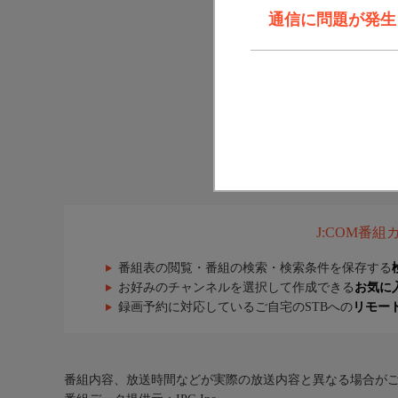
通信に問題が発生しま
J:COM番
番組表の閲覧・番組の検索・検索条件を保存する
お好みのチャンネルを選択して作成できる
お気に
録画予約に対応しているご自宅のSTBへの
リモー
番組内容、放送時間などが実際の放送内容と異なる場合が