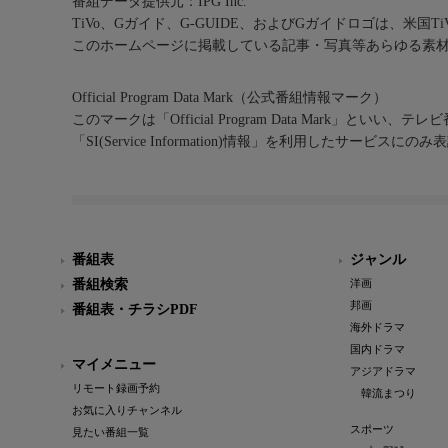
番組データ提供元：IPG Inc.
TiVo、Gガイド、G-GUIDE、およびGガイドロゴは、米国T
このホームページに掲載している記事・写真等あらゆる素
Official Program Data Mark（公式番組情報マーク）
このマークは「Official Program Data Mark」といい
「SI(Service Information)情報」を利用したサービ
番組表
ジャンル
番組検索
洋画
邦画
番組表・チラシPDF
海外ドラマ
国内ドラマ
マイメニュー
アジアドラマ
リモート録画予約
韓流まつり
お気に入りチャンネル
スポーツ
見たい番組一覧