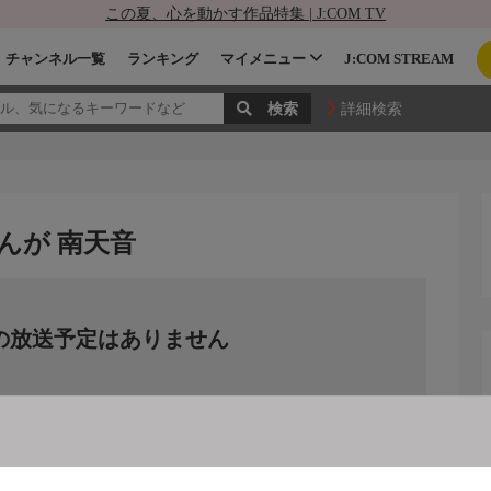
この夏、心を動かす作品特集 | J:COM TV
チャンネル一覧
ランキング
マイメニュー
J:COM STREAM
詳細検索
んが 南天音
の放送予定はありません