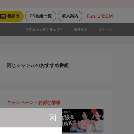
CS番組一覧
加入案内
番組表
地域変更
ログイン
設定地域：
東京 東エリア
同じジャンルのおすすめ番組
キャンペーン・お得な情報