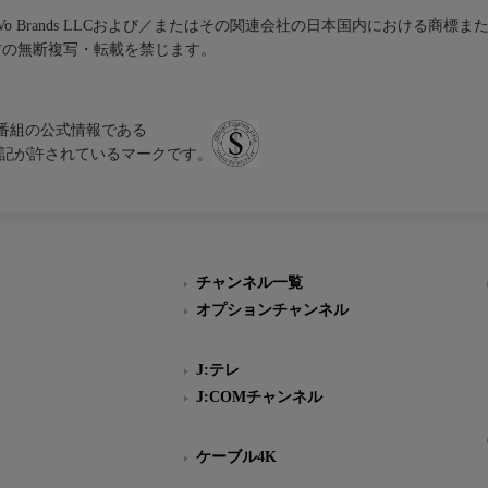
iVo Brands LLCおよび／またはその関連会社の日本国内における商標
材の無断複写・転載を禁じます。
、テレビ番組の公式情報である
スにのみ表記が許されているマークです。
チャンネル一覧
オプションチャンネル
J:テレ
J:COMチャンネル
ケーブル4K