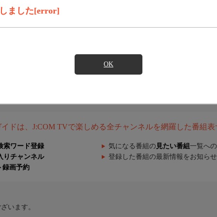
した[error]
OK
組ガイドは、J:COM TVで楽しめる全チャンネルを網羅した番組
検索ワード登録
気になる番組の
見たい番組
一覧への
入りチャンネル
登録した番組の最新情報をお知らせ
ト録画予約
ございます。