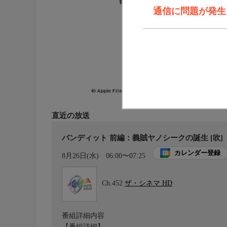
通信に問題が発生しま
直近の放送
バンディット 前編：義賊ヤノシークの誕生 [吹]
カレンダー登録
8月26日(水)
06:00〜07:25
Ch.452
ザ・シネマ HD
番組詳細内容
【番組詳細】