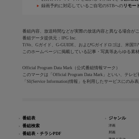
録画予約に対応しているご自宅のSTBへの
リモー
番組内容、放送時間などが実際の放送内容と異なる場合が
番組データ提供元：IPG Inc.
TiVo、Gガイド、G-GUIDE、およびGガイドロゴは、米国T
このホームページに掲載している記事・写真等あらゆる素
Official Program Data Mark（公式番組情報マーク）
このマークは「Official Program Data Mark」といい
「SI(Service Information)情報」を利用したサービ
番組表
ジャンル
番組検索
洋画
邦画
番組表・チラシPDF