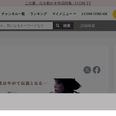
この夏、心を動かす作品特集 | J:COM TV
チャンネル一覧
ランキング
マイメニュー
J:COM STREAM
詳細検索