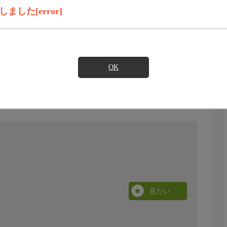
した[error]
OK
見たい