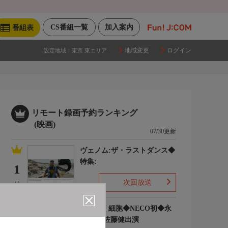
CS番組一覧
加入案内
番組表
地域変更
ログイン
設定地域：
東京 東エリア
リモート録画予約ランキング
(映画)
07/30更新
ヴェノム:ザ・ラストダンス◆
特集:
1
次回放送
(-)
はたらく細胞◆NECO初◆永
野芽郁 佐藤健出演
2