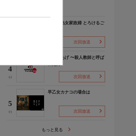
(-)
愛しの熟女家政婦 とろけるご
奉仕
3
次回放送
(-)
でっちあげ 〜殺人教師と呼ば
れた男
4
次回放送
(-)
早乙女カナコの場合は
5
次回放送
(-)
もっと見る