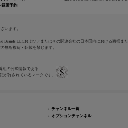
ト録画予約
ございます。
iVo Brands LLCおよび／またはその関連会社の日本国内における商標
材の無断複写・転載を禁じます。
、テレビ番組の公式情報である
スにのみ表記が許されているマークです。
チャンネル一覧
オプションチャンネル