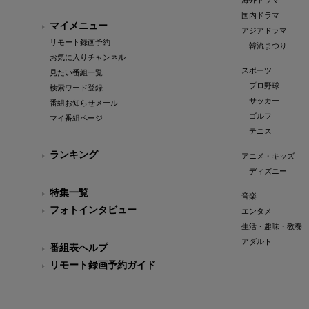
海外ドラマ
国内ドラマ
マイメニュー
アジアドラマ
リモート録画予約
韓流まつり
お気に入りチャンネル
スポーツ
見たい番組一覧
プロ野球
検索ワード登録
サッカー
番組お知らせメール
ゴルフ
マイ番組ページ
テニス
ランキング
アニメ・キッズ
ディズニー
特集一覧
音楽
フォトインタビュー
エンタメ
生活・趣味・教養
アダルト
番組表ヘルプ
リモート録画予約ガイド