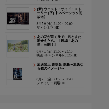
[新] ウエスト・サイド・スト
ーリー [字]【CSベーシック初
放送】
8月7日(金) 21:00～00:00
ザ・シネマ HD
あの花が咲く丘で、君とまた
出会えたら。【続編「あの
星」公開！】
8月7日(金) 21:00～23:15
映画･チャンネルNECO-HD
放送禁止 劇場版 洗脳〜邪悪な
る鉄のイメージ〜
8月7日(金) 23:55～01:40
ファミリー劇場HD