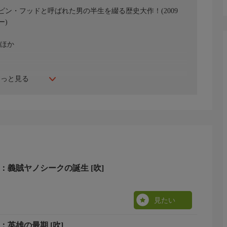
ン・フッドと呼ばれた男の半生を綴る歴史大作！(2009
ー)
）ほか
もっと見る
ィット 前編：義賊ヤノシークの誕生 [吹]
見たい
ィット 後編：英雄の最期 [吹]