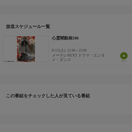
材を加えて紹介する！
「兄のピアノ」
投稿者の自宅の二階にある使われていないピアノを見つけた友人
が弾いてみたところを記録した映像。しかしこの時、信じられな
いものが出現した…！
放送スケジュール一覧
「モノマネ」「ヨガのポーズ」「ガレージ」「就活中」「とって
心霊闇動画106
おきの怖い話」／５０分
8/15(土)
22:00～23:00
メ〜テレNEXT ドラマ・エンタ
メ・ダンス
この番組をチェックした人が見ている番組