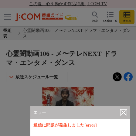
この夏、心を動かす作品特集 | J:COM TV
検索
CS番組一覧
番組表
番組
心霊闇動画106 - メ〜テレNEXT ドラマ・エンタメ・ダン
表
ス
心霊闇動画106 - メ〜テレNEXT ドラ
マ・エンタメ・ダンス
放送スケジュール一覧
エラー
通信に問題が発生しました[error]