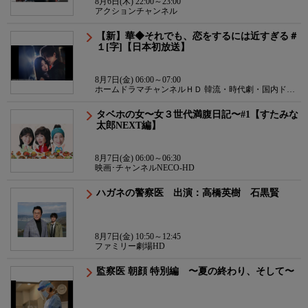
8月6日(木) 22:00～23:00
アクションチャンネル
【新】華◆それでも、恋をするには近すぎる＃
１[字]【日本初放送】
8月7日(金) 06:00～07:00
ホームドラマチャンネルＨＤ 韓流・時代劇・国内ドラ
マ
タベホの女〜女３世代満腹日記〜#1【すたみな
太郎NEXT編】
8月7日(金) 06:00～06:30
映画･チャンネルNECO-HD
ハガネの警察医 出演：高橋英樹 石黒賢
8月7日(金) 10:50～12:45
ファミリー劇場HD
監察医 朝顔 特別編 〜夏の終わり、そして〜