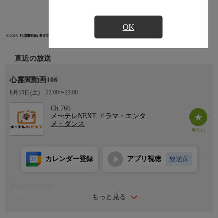
OK
直近の放送
心霊闇動画106
8月15日(土)
22:00〜23:00
Ch.766
メ〜テレNEXT ドラマ・エンタ
メ・ダンス
カレンダー登録
アプリ視聴
放送前
番組詳細内容
もっと見る
詳細１
闇から生まれて闇に葬られようとしている心霊映像を厳選し、取