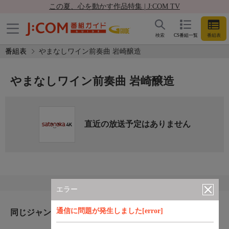
この夏、心を動かす作品特集 | J:COM TV
検索
CS番組一覧
番組表
番組表
やまなしワイン前奏曲 岩崎醸造
やまなしワイン前奏曲 岩崎醸造
直近の放送予定はありません
エラー
通信に問題が発生しました[error]
同じジャンルのおすすめ番組