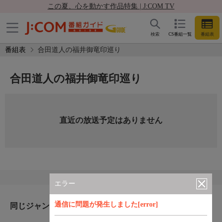
この夏、心を動かす作品特集 | J:COM TV
検索
CS番組一覧
番組表
番組表
合田道人の福井御竜印巡り
合田道人の福井御竜印巡り
直近の放送予定はありません
エラー
通信に問題が発生しました[error]
同じジャンルのおすすめ番組