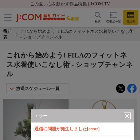
この夏、心を動かす作品特集 | J:COM TV
検索
CS番組一覧
番組表
番組
これから始めよう! FILAのフィットネス水着使いこなし術
表
- ショップチャンネル
これから始めよう! FILAのフィットネ
ス水着使いこなし術 - ショップチャンネ
ル
放送スケジュール一覧
エラー
通信に問題が発生しました[error]