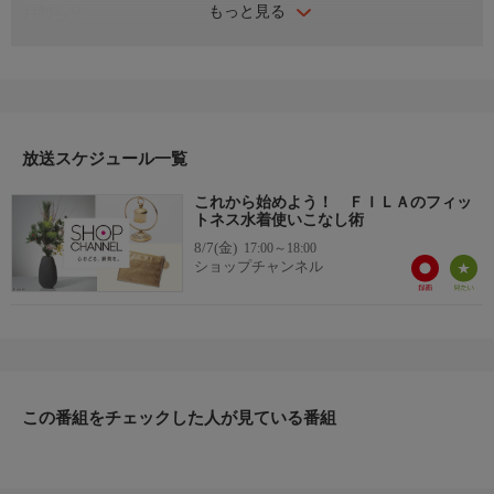
もっと見る
お知らせ
真夏の身軽旅スタイル ファッション雑貨デイ／真夏だって、気
負わず快適装い。デイリーにも軽やかに寄り添う、旅スタイルを
ご提案。
お知らせ
日本初のショッピング専門チャンネルとして1996年にスタート。
ファッション、ビューティー、ホームグッズ、グルメなど、バイ
放送スケジュール一覧
ヤーが厳選した商品を24時間ご紹介。世界中の逸品に出会う喜び
これから始めよう！ ＦＩＬＡのフィッ
を生放送ならではの臨場感と一緒にお楽しみください。
トネス水着使いこなし術
8/7(金)
17:00～18:00
＊ライブ放送につき、番組および商品内容に変更が生じる場合も
ショップチャンネル
ございます。
ＨＰ：https://www.shopch.jp
この番組をチェックした人が見ている番組