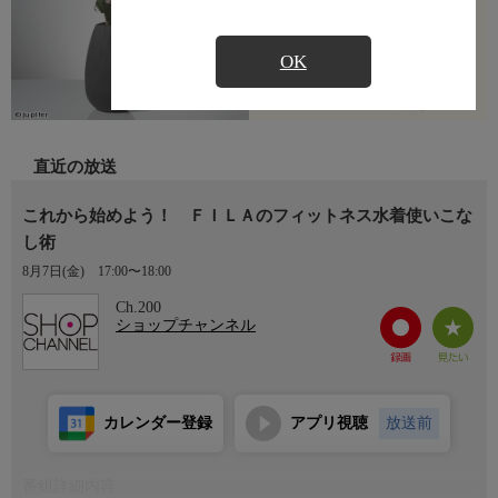
OK
直近の放送
これから始めよう！ ＦＩＬＡのフィットネス水着使いこな
し術
8月7日(金)
17:00〜18:00
Ch.200
ショップチャンネル
カレンダー登録
アプリ視聴
放送前
番組詳細内容