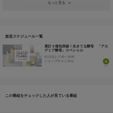
もっと見る
お知らせ
日本初のショッピング専門チャンネルとして1996年にスタート。
ファッション、ビューティー、ホームグッズ、グルメなど、バイ
ヤーが厳選した商品を24時間ご紹介。世界中の逸品に出会う喜び
を生放送ならではの臨場感と一緒にお楽しみください。
＊ライブ放送につき、番組および商品内容に変更が生じる場合も
放送スケジュール一覧
ございます。
累計３億包突破！生きてる酵母 「アカ
ＨＰ：https://www.shopch.jp
デミア酵母」スペシャル
8/22(土)
17:00～18:00
ショップチャンネル
この番組をチェックした人が見ている番組