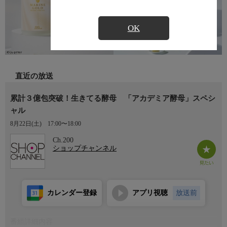
OK
直近の放送
累計３億包突破！生きてる酵母 「アカデミア酵母」スペシ
ャル
8月22日(土)
17:00〜18:00
Ch.200
ショップチャンネル
カレンダー登録
アプリ視聴
放送前
番組詳細内容