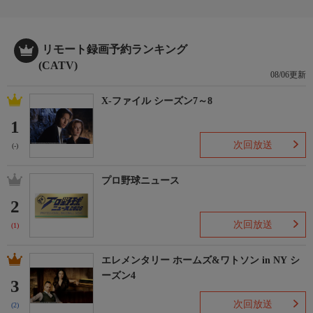
リモート録画予約ランキング
(CATV)
08/06更新
X-ファイル シーズン7～8
1
次回放送
(-)
プロ野球ニュース
2
次回放送
(1)
エレメンタリー ホームズ&ワトソン in NY シ
ーズン4
3
次回放送
(2)