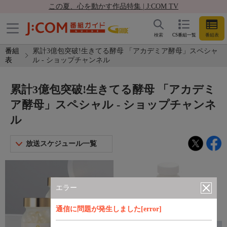
この夏、心を動かす作品特集 | J:COM TV
検索
CS番組一覧
番組表
番組
累計3億包突破!生きてる酵母 「アカデミア酵母」スペシャ
表
ル - ショップチャンネル
累計3億包突破!生きてる酵母 「アカデミ
ア酵母」スペシャル - ショップチャンネ
ル
放送スケジュール一覧
エラー
通信に問題が発生しました[error]