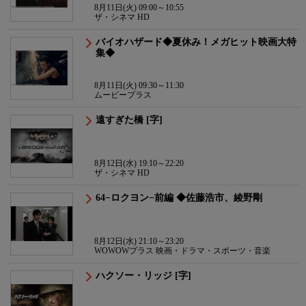
8月11日(火) 09:00～10:55
ザ・シネマ HD
バイオハザード◆夏休み！メガヒット映画大特
集◆
8月11日(火) 09:30～11:30
ムービープラス
遠すぎた橋 [字]
8月12日(水) 19:10～22:20
ザ・シネマ HD
64−ロクヨン−前編 ◆佐藤浩市、綾野剛
8月12日(水) 21:10～23:20
WOWOWプラス 映画・ドラマ・スポーツ・音楽
ハクソー・リッジ [字]