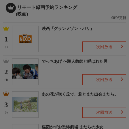
とは知らずに彼女の下着を盗んでしまう。そのため英司は、田代
が自動車部品を横流しするのを黙認しなければならなくなった。
リモート録画予約ランキング
番組内容
(映画)
08/06更新
ある日、雑誌のペンパル・コーナーにふと目を止めた英司は、ボ
ーイ・フレンド募集の記事を読み、期待しながら次々と返事を書
映画『グランメゾン・パリ』
くのだった。英司は手紙をくれた女性とデートを重ねるうちに、
1
欲情が高まっていった。そして、英司はペンパルの女性たちと関
係を重ねていく。
次回放送
(-)
でっちあげ 〜殺人教師と呼ばれた男
2
次回放送
(4)
あの花が咲く丘で、君とまた出会えたら。
3
次回放送
(-)
楳図かずお恐怖劇場 まだらの少女