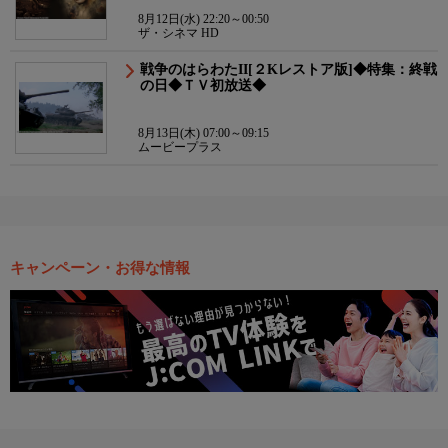
8月12日(水) 22:20～00:50
ザ・シネマ HD
戦争のはらわたII[２Kレストア版]◆特集：終戦
の日◆ＴＶ初放送◆
8月13日(木) 07:00～09:15
ムービープラス
キャンペーン・お得な情報