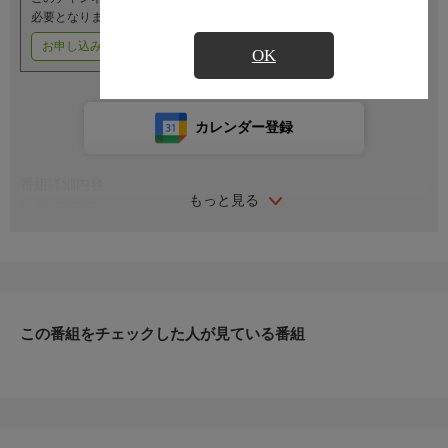
必要となります。
お申し込みはこちら
ご利用料金はこちら
OK
カレンダー登録
番組詳細内容
もっと見る
監督・出演
監督：蔵原惟二
脚本：池田正一
音楽：月見里太一
出演：宮井えりな、水城ゆう、あきじゅん
藤真琴、胡美麗、浅見小四郎、高橋明
この番組をチェックした人が見ている番組
加藤寿
番組内容
自動車工場で修理工として働く英司（浅見）は、先輩である田代
（加藤寿）に、いいように利用されていた。英司は自分をからか
い半分に挑発する田代の恋人・玲子（宮井）に憧れを抱き、策略