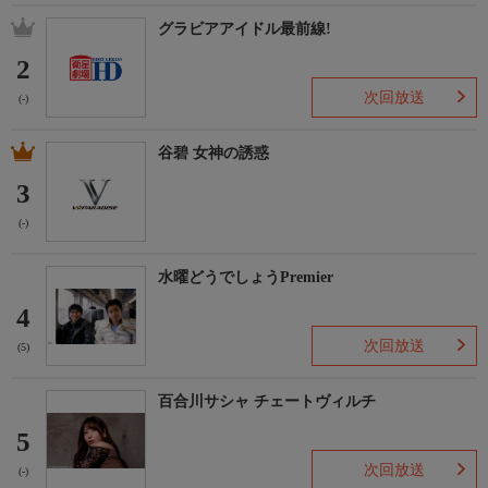
グラビアアイドル最前線!
2
次回放送
(-)
谷碧 女神の誘惑
3
(-)
水曜どうでしょうPremier
4
次回放送
(5)
百合川サシャ チェートヴィルチ
5
次回放送
(-)