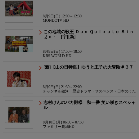
8月9日(日) 12:00～12:30
MONDOTV HD
この地域の歌王 Ｄｏｎ Ｑｕｉｘｏｔｅ Ｓｉｎ
ｇｅｒ [字][新]
8月9日(日) 17:50～18:50
KBS WORLD HD
[新]【山の日特集】ゆうと王子の大冒険＃３７
8月9日(日) 21:30～22:00
チャンネル銀河 歴史ドラマ・サスペンス・日本のうた
志村けんのバカ殿様 秋一番 笑い咲きスペシャ
ル
8月10日(月) 06:00～07:50
ファミリー劇場HD