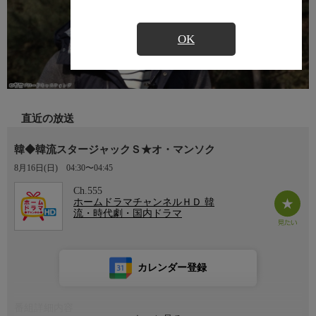
OK
直近の放送
韓◆韓流スタージャックＳ★オ・マンソク
8月16日(日)
04:30〜04:45
Ch.555
ホームドラマチャンネルＨＤ 韓
流・時代劇・国内ドラマ
カレンダー登録
番組詳細内容