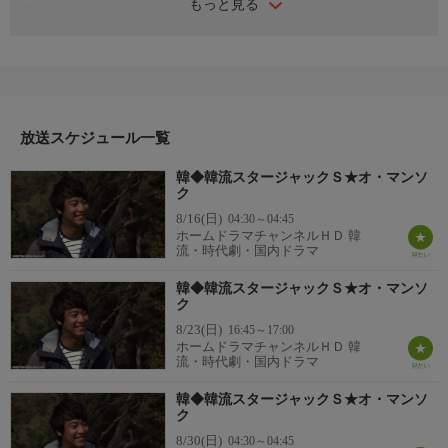
もっと見る
番組内容
あのスターと一日デート！
インタビューだけでは見えなかったスターの気になる素顔に迫る
15分番組。
思い出の街、大学路（テハンノ）を散策。
放送スケジュール一覧
彼の隠れた魅力に迫る！
韓◆韓流スタージャックＳ★オ・マンソ
オ・マンソク（「王と私」「ぶどう畑のあの男」「恋するハイエ
ク
ナ」）
8/16(日)
04:30～04:45
ホームドラマチャンネルＨＤ 韓
流・時代劇・国内ドラマ
韓◆韓流スタージャックＳ★オ・マンソ
ク
8/23(日)
16:45～17:00
ホームドラマチャンネルＨＤ 韓
流・時代劇・国内ドラマ
韓◆韓流スタージャックＳ★オ・マンソ
ク
8/30(日)
04:30～04:45